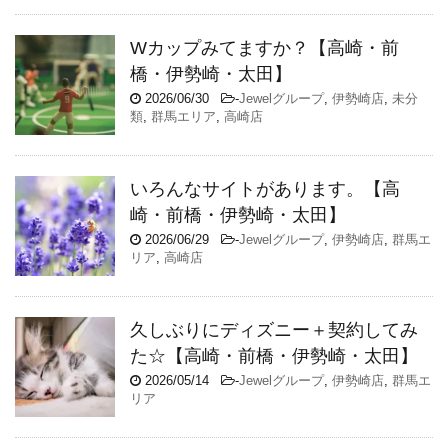
Wカップみてますか？【高崎・前
橋・伊勢崎・太田】
2026/06/30
-
Jewelグループ
,
伊勢崎店
,
未分
類
,
群馬エリア
,
高崎店
いろんなサイトがあります。【高
崎・前橋・伊勢崎・太田】
2026/06/29
-
Jewelグループ
,
伊勢崎店
,
群馬エ
リア
,
高崎店
久しぶりにディズニー＋契約してみ
た☆【高崎・前橋・伊勢崎・太田】
2026/05/14
-
Jewelグループ
,
伊勢崎店
,
群馬エ
リア