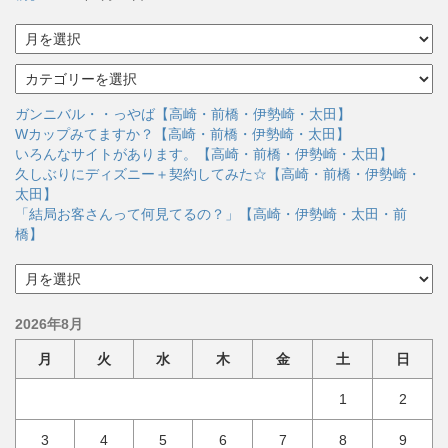
ア
ー
カ
カ
イ
テ
ブ
ゴ
ガンニバル・・っやば【高崎・前橋・伊勢崎・太田】
リ
Wカップみてますか？【高崎・前橋・伊勢崎・太田】
ー
いろんなサイトがあります。【高崎・前橋・伊勢崎・太田】
久しぶりにディズニー＋契約してみた☆【高崎・前橋・伊勢崎・
太田】
「結局お客さんって何見てるの？」【高崎・伊勢崎・太田・前
橋】
ア
ー
カ
2026年8月
イ
ブ
月
火
水
木
金
土
日
1
2
3
4
5
6
7
8
9