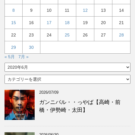
8
9
10
11
12
13
14
15
16
17
18
19
20
21
22
23
24
25
26
27
28
29
30
« 5月
7月 »
ア
ー
カ
カ
イ
テ
ブ
ゴ
2026/07/09
リ
ー
ガンニバル・・っやば【高崎・前
橋・伊勢崎・太田】
2026/06/30