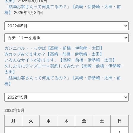
太田】
2026年5月14日
「結局お客さんって何見てるの？」【高崎・伊勢崎・太田・前
橋】
2026年4月22日
ア
ー
カ
カ
イ
テ
ブ
ゴ
ガンニバル・・っやば【高崎・前橋・伊勢崎・太田】
リ
Wカップみてますか？【高崎・前橋・伊勢崎・太田】
ー
いろんなサイトがあります。【高崎・前橋・伊勢崎・太田】
久しぶりにディズニー＋契約してみた☆【高崎・前橋・伊勢崎・
太田】
「結局お客さんって何見てるの？」【高崎・伊勢崎・太田・前
橋】
ア
ー
カ
2022年5月
イ
ブ
月
火
水
木
金
土
日
1