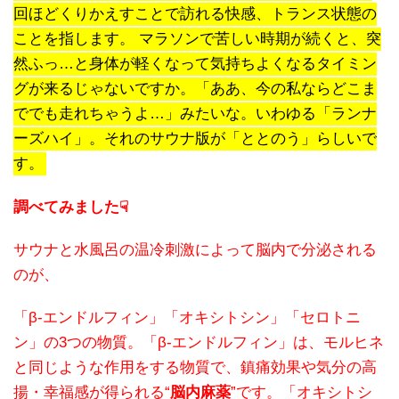
回ほどくりかえすことで訪れる快感、トランス状態の
ことを指します。 マラソンで苦しい時期が続くと、突
然ふっ…と身体が軽くなって気持ちよくなるタイミン
グが来るじゃないですか。「ああ、今の私ならどこま
ででも走れちゃうよ…」みたいな。いわゆる「ランナ
ーズハイ」。それのサウナ版が「ととのう」らしいで
す。
調べてみました☟
サウナと水風呂の温冷刺激によって脳内で分泌される
のが、
「β-エンドルフィン」「オキシトシン」「セロトニ
ン」の3つの物質。「β-エンドルフィン」は、モルヒネ
と同じような作用をする物質で、鎮痛効果や気分の高
揚・幸福感が得られる“
脳内麻薬
”です。「オキシトシ