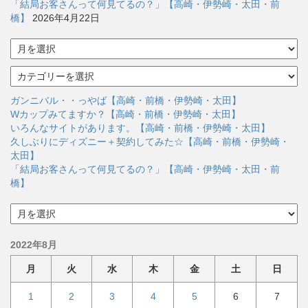
「結局お客さんって何見てるの？」【高崎・伊勢崎・太田・前
橋】
2026年4月22日
ア
ー
カ
カ
イ
テ
ブ
ゴ
ガンニバル・・っやば【高崎・前橋・伊勢崎・太田】
リ
Wカップみてますか？【高崎・前橋・伊勢崎・太田】
ー
いろんなサイトがあります。【高崎・前橋・伊勢崎・太田】
久しぶりにディズニー＋契約してみた☆【高崎・前橋・伊勢崎・
太田】
「結局お客さんって何見てるの？」【高崎・伊勢崎・太田・前
橋】
ア
ー
カ
2022年8月
イ
ブ
月
火
水
木
金
土
日
1
2
3
4
5
6
7