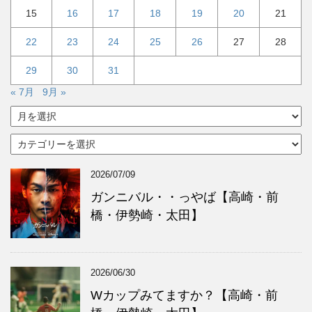
15
16
17
18
19
20
21
22
23
24
25
26
27
28
29
30
31
« 7月
9月 »
ア
ー
カ
カ
イ
テ
ブ
ゴ
2026/07/09
リ
ー
ガンニバル・・っやば【高崎・前
橋・伊勢崎・太田】
2026/06/30
Wカップみてますか？【高崎・前