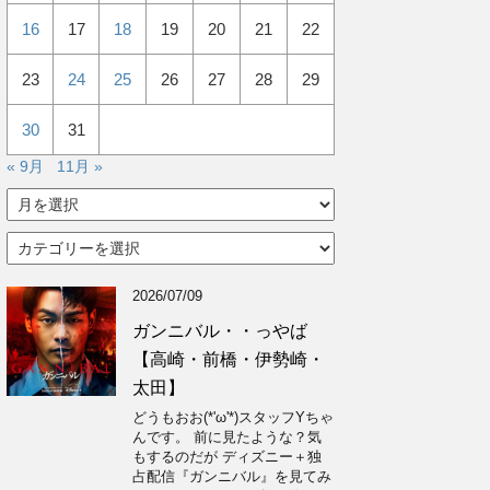
16
17
18
19
20
21
22
23
24
25
26
27
28
29
30
31
« 9月
11月 »
ア
ー
カ
カ
イ
テ
ブ
ゴ
2026/07/09
リ
ー
ガンニバル・・っやば
【高崎・前橋・伊勢崎・
太田】
どうもおお(*'ω'*)スタッフYちゃ
んです。 前に見たような？気
もするのだが ディズニー＋独
占配信『ガンニバル』を見てみ