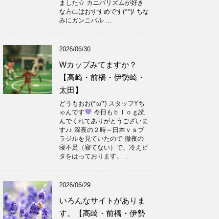
ました☆ カニバリズムが好き
な方にはおすすめです(^^)/ ちな
みにガンニバル ...
2026/06/30
Wカップみてますか？
【高崎・前橋・伊勢崎・
太田】
どうもおお(*'ω'*) スタッフYち
ゃんです
今日もｂｌｏｇ読
んでくれてありがとうございま
す♪♪ 深夜の２時～日本ｖｓブ
ラジルを見ていたので 徹夜の
寝不足（寝てない）で、冷えピ
タをはっております。 ...
2026/06/29
いろんなサイトがありま
す。【高崎・前橋・伊勢