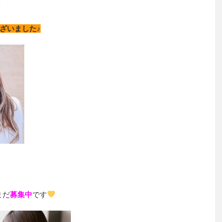
～
ざいました♪
まだ
募集中
です