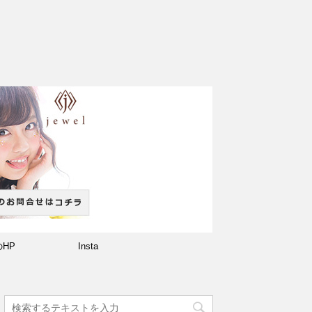
のHP
Insta