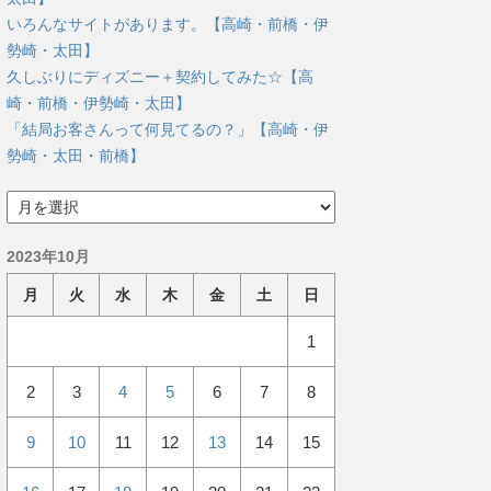
いろんなサイトがあります。【高崎・前橋・伊
勢崎・太田】
久しぶりにディズニー＋契約してみた☆【高
崎・前橋・伊勢崎・太田】
「結局お客さんって何見てるの？」【高崎・伊
勢崎・太田・前橋】
ア
ー
カ
2023年10月
イ
ブ
月
火
水
木
金
土
日
1
2
3
4
5
6
7
8
9
10
11
12
13
14
15