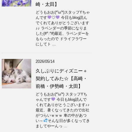
崎・太田】
どうもおお(*'ω'*)スタッフYちゃ
んです
♡
今日もblog読ん
でくれてありがとうございます
♪♪ ラベンダーの季節になりま
した(#^.^#)最近、ラベンダーを
もらったので ドライフラワー
にしてト ...
2026/05/14
久しぶりにディズニー＋
契約してみた☆【高崎・
前橋・伊勢崎・太田】
どうもおお(*'ω'*) スタッフYち
ゃんです
今日もblog読んで
くれてありがとうございます♪♪
最近、暑くなってきたので出社
がつらいｗｗｗ 車の中があつ
い～
そんな日が多くなってき
ましてやーんっ ...