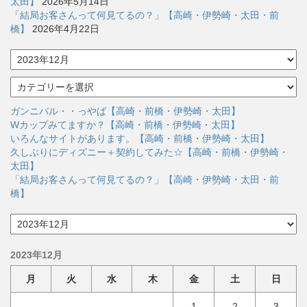
太田】
2026年5月14日
「結局お客さんって何見てるの？」【高崎・伊勢崎・太田・前
橋】
2026年4月22日
ア
ー
カ
カ
イ
テ
ブ
ゴ
ガンニバル・・っやば【高崎・前橋・伊勢崎・太田】
リ
Wカップみてますか？【高崎・前橋・伊勢崎・太田】
ー
いろんなサイトがあります。【高崎・前橋・伊勢崎・太田】
久しぶりにディズニー＋契約してみた☆【高崎・前橋・伊勢崎・
太田】
「結局お客さんって何見てるの？」【高崎・伊勢崎・太田・前
橋】
ア
ー
カ
2023年12月
イ
ブ
月
火
水
木
金
土
日
1
2
3