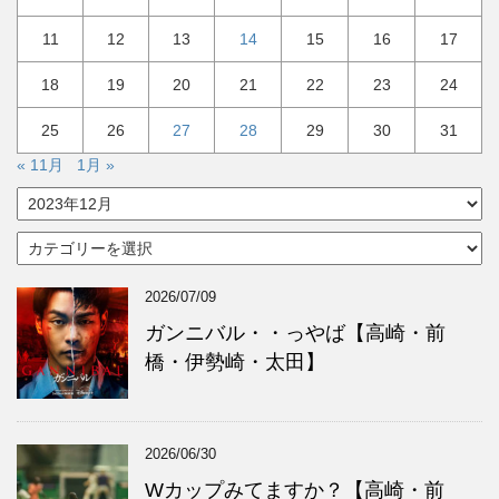
11
12
13
14
15
16
17
18
19
20
21
22
23
24
25
26
27
28
29
30
31
« 11月
1月 »
ア
ー
カ
カ
イ
テ
ブ
ゴ
2026/07/09
リ
ー
ガンニバル・・っやば【高崎・前
橋・伊勢崎・太田】
2026/06/30
Wカップみてますか？【高崎・前