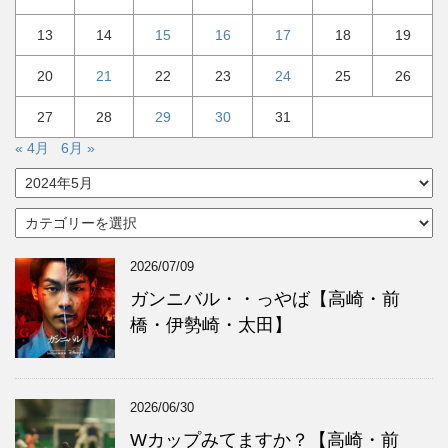
13
14
15
16
17
18
19
20
21
22
23
24
25
26
27
28
29
30
31
« 4月
6月 »
ア
ー
カ
カ
イ
テ
ブ
ゴ
2026/07/09
リ
ー
ガンニバル・・っやば【高崎・前
橋・伊勢崎・太田】
2026/06/30
Wカップみてますか？【高崎・前