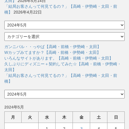
太田】
2026年5月14日
「結局お客さんって何見てるの？」【高崎・伊勢崎・太田・前
橋】
2026年4月22日
ア
ー
カ
カ
イ
テ
ブ
ゴ
ガンニバル・・っやば【高崎・前橋・伊勢崎・太田】
リ
Wカップみてますか？【高崎・前橋・伊勢崎・太田】
ー
いろんなサイトがあります。【高崎・前橋・伊勢崎・太田】
久しぶりにディズニー＋契約してみた☆【高崎・前橋・伊勢崎・
太田】
「結局お客さんって何見てるの？」【高崎・伊勢崎・太田・前
橋】
ア
ー
カ
2024年5月
イ
ブ
月
火
水
木
金
土
日
1
2
3
4
5