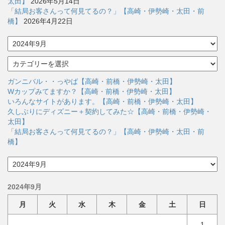
太田】
2026年5月14日
「結局お客さんって何見てるの？」【高崎・伊勢崎・太田・前
橋】
2026年4月22日
ア
ー
カ
カ
イ
テ
ブ
ゴ
ガンニバル・・っやば【高崎・前橋・伊勢崎・太田】
リ
Wカップみてますか？【高崎・前橋・伊勢崎・太田】
ー
いろんなサイトがあります。【高崎・前橋・伊勢崎・太田】
久しぶりにディズニー＋契約してみた☆【高崎・前橋・伊勢崎・
太田】
「結局お客さんって何見てるの？」【高崎・伊勢崎・太田・前
橋】
ア
ー
カ
2024年9月
イ
ブ
月
火
水
木
金
土
日
1