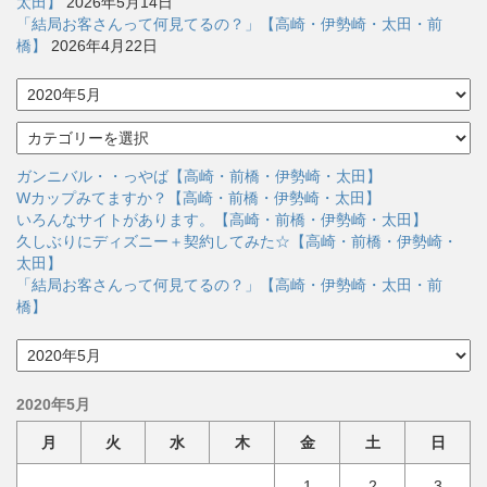
太田】
2026年5月14日
「結局お客さんって何見てるの？」【高崎・伊勢崎・太田・前
橋】
2026年4月22日
ア
ー
カ
カ
イ
テ
ブ
ゴ
ガンニバル・・っやば【高崎・前橋・伊勢崎・太田】
リ
Wカップみてますか？【高崎・前橋・伊勢崎・太田】
ー
いろんなサイトがあります。【高崎・前橋・伊勢崎・太田】
久しぶりにディズニー＋契約してみた☆【高崎・前橋・伊勢崎・
太田】
「結局お客さんって何見てるの？」【高崎・伊勢崎・太田・前
橋】
ア
ー
カ
2020年5月
イ
ブ
月
火
水
木
金
土
日
1
2
3