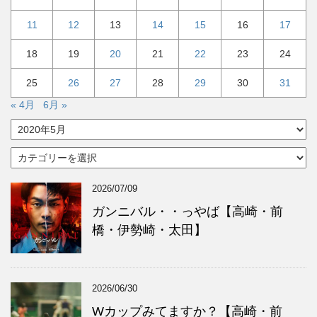
11
12
13
14
15
16
17
18
19
20
21
22
23
24
25
26
27
28
29
30
31
« 4月
6月 »
ア
ー
カ
カ
イ
テ
ブ
ゴ
2026/07/09
リ
ー
ガンニバル・・っやば【高崎・前
橋・伊勢崎・太田】
2026/06/30
Wカップみてますか？【高崎・前