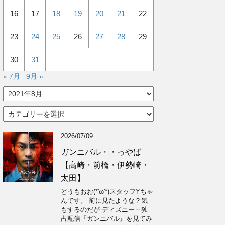
16
17
18
19
20
21
22
23
24
25
26
27
28
29
30
31
« 7月
9月 »
ア
ー
カ
カ
イ
テ
ブ
ゴ
2026/07/09
リ
ー
ガンニバル・・っやば
【高崎・前橋・伊勢崎・
太田】
どうもおお(*'ω'*)スタッフYちゃ
んです。 前に見たような？気
もするのだが ディズニー＋独
占配信『ガンニバル』を見てみ