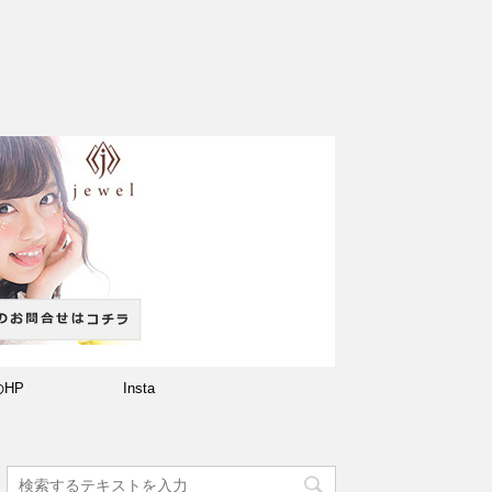
のHP
Insta