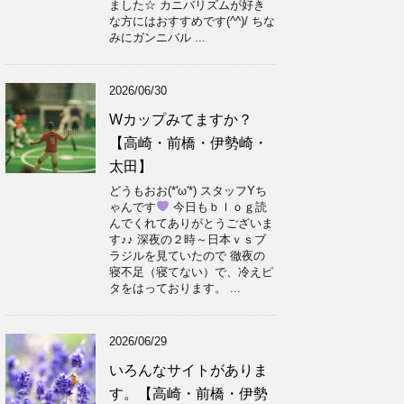
ました☆ カニバリズムが好き
な方にはおすすめです(^^)/ ちな
みにガンニバル ...
2026/06/30
Wカップみてますか？
【高崎・前橋・伊勢崎・
太田】
どうもおお(*'ω'*) スタッフYち
ゃんです
今日もｂｌｏｇ読
んでくれてありがとうございま
す♪♪ 深夜の２時～日本ｖｓブ
ラジルを見ていたので 徹夜の
寝不足（寝てない）で、冷えピ
タをはっております。 ...
2026/06/29
いろんなサイトがありま
す。【高崎・前橋・伊勢