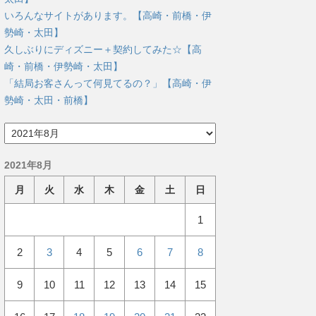
いろんなサイトがあります。【高崎・前橋・伊
勢崎・太田】
久しぶりにディズニー＋契約してみた☆【高
崎・前橋・伊勢崎・太田】
「結局お客さんって何見てるの？」【高崎・伊
勢崎・太田・前橋】
ア
ー
カ
2021年8月
イ
ブ
月
火
水
木
金
土
日
1
2
3
4
5
6
7
8
9
10
11
12
13
14
15