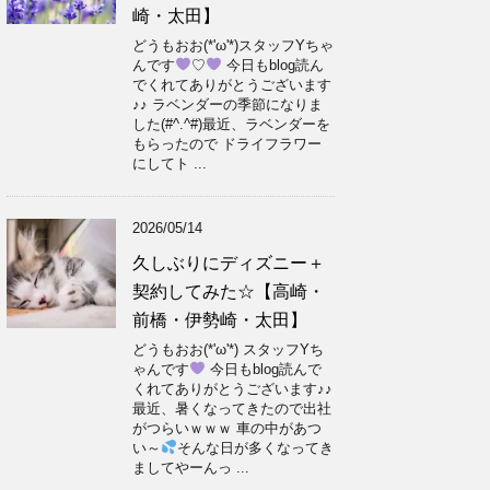
崎・太田】
どうもおお(*'ω'*)スタッフYちゃ
んです
♡
今日もblog読ん
でくれてありがとうございます
♪♪ ラベンダーの季節になりま
した(#^.^#)最近、ラベンダーを
もらったので ドライフラワー
にしてト ...
2026/05/14
久しぶりにディズニー＋
契約してみた☆【高崎・
前橋・伊勢崎・太田】
どうもおお(*'ω'*) スタッフYち
ゃんです
今日もblog読んで
くれてありがとうございます♪♪
最近、暑くなってきたので出社
がつらいｗｗｗ 車の中があつ
い～
そんな日が多くなってき
ましてやーんっ ...