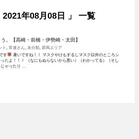
021年08月08日 」 一覧
よう。【高崎・前橋・伊勢崎・太田】
ント
,
常連さん
,
未分類
,
群馬エリア
です
暑いですね！！ マスクやけもするしマスク以外のところシ
ったよ！！！ （なにもぬらないから悪い）（わかってる）（そし
ゃったり ...