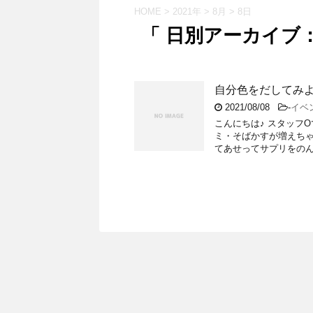
HOME
>
2021年
>
8月
>
8日
「 日別アーカイブ：2
自分色をだしてみ
2021/08/08
-
イベ
こんにちは♪ スタッフO
ミ・そばかすが増えちゃ
てあせってサプリをのんじ