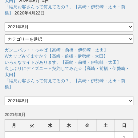
太田】
2026年5月14日
「結局お客さんって何見てるの？」【高崎・伊勢崎・太田・前
橋】
2026年4月22日
ア
ー
カ
カ
イ
テ
ブ
ゴ
ガンニバル・・っやば【高崎・前橋・伊勢崎・太田】
リ
Wカップみてますか？【高崎・前橋・伊勢崎・太田】
ー
いろんなサイトがあります。【高崎・前橋・伊勢崎・太田】
久しぶりにディズニー＋契約してみた☆【高崎・前橋・伊勢崎・
太田】
「結局お客さんって何見てるの？」【高崎・伊勢崎・太田・前
橋】
ア
ー
カ
2021年8月
イ
ブ
月
火
水
木
金
土
日
1