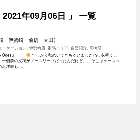
021年09月06日 」 一覧
崎・伊勢崎・前橋・太田】
ュニケーション
,
伊勢崎店
,
群馬エリア
,
自己紹介
,
高崎店
Odesuーーー
すっかり秋めいてきちゃいましたねっ衣替えし
 一個前の投稿がノースリーブだったんだけど。。そこはケースｂ
洋服も ...