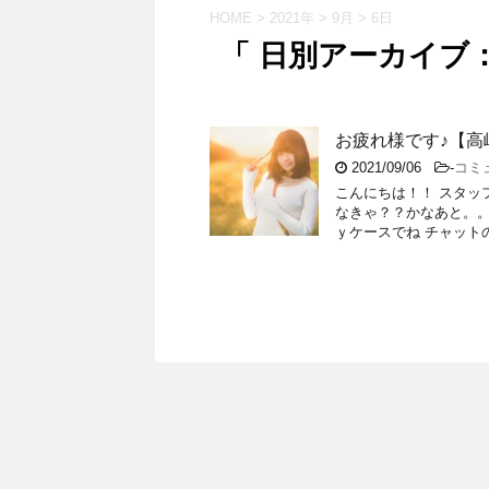
HOME
>
2021年
>
9月
>
6日
「 日別アーカイブ：2
お疲れ様です♪【高
2021/09/06
-
コミ
こんにちは！！ スタッフ
なきゃ？？かなあと。。
ｙケースでね チャットのお