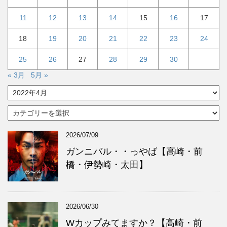
11
12
13
14
15
16
17
18
19
20
21
22
23
24
25
26
27
28
29
30
« 3月
5月 »
ア
ー
カ
カ
イ
テ
ブ
ゴ
2026/07/09
リ
ー
ガンニバル・・っやば【高崎・前
橋・伊勢崎・太田】
2026/06/30
Wカップみてますか？【高崎・前