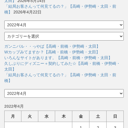
太田】
2026年5月14日
「結局お客さんって何見てるの？」【高崎・伊勢崎・太田・前
橋】
2026年4月22日
ア
ー
カ
カ
イ
テ
ブ
ゴ
ガンニバル・・っやば【高崎・前橋・伊勢崎・太田】
リ
Wカップみてますか？【高崎・前橋・伊勢崎・太田】
ー
いろんなサイトがあります。【高崎・前橋・伊勢崎・太田】
久しぶりにディズニー＋契約してみた☆【高崎・前橋・伊勢崎・
太田】
「結局お客さんって何見てるの？」【高崎・伊勢崎・太田・前
橋】
ア
ー
カ
2022年4月
イ
ブ
月
火
水
木
金
土
日
1
2
3