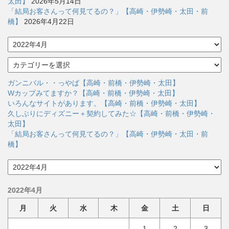
太田】
2026年5月14日
「結局お客さんって何見てるの？」【高崎・伊勢崎・太田・前
橋】
2026年4月22日
ア
ー
カ
カ
イ
テ
ブ
ゴ
ガンニバル・・っやば【高崎・前橋・伊勢崎・太田】
リ
Wカップみてますか？【高崎・前橋・伊勢崎・太田】
ー
いろんなサイトがあります。【高崎・前橋・伊勢崎・太田】
久しぶりにディズニー＋契約してみた☆【高崎・前橋・伊勢崎・
太田】
「結局お客さんって何見てるの？」【高崎・伊勢崎・太田・前
橋】
ア
ー
カ
2022年4月
イ
ブ
月
火
水
木
金
土
日
1
2
3