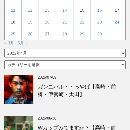
11
12
13
14
15
16
17
18
19
20
21
22
23
24
25
26
27
28
29
30
« 3月
5月 »
ア
ー
カ
カ
イ
テ
ブ
ゴ
2026/07/09
リ
ー
ガンニバル・・っやば【高崎・前
橋・伊勢崎・太田】
2026/06/30
Wカップみてますか？【高崎・前