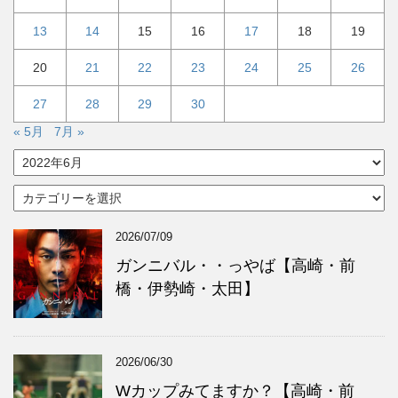
13
14
15
16
17
18
19
20
21
22
23
24
25
26
27
28
29
30
« 5月
7月 »
ア
ー
カ
カ
イ
テ
ブ
ゴ
2026/07/09
リ
ー
ガンニバル・・っやば【高崎・前
橋・伊勢崎・太田】
2026/06/30
Wカップみてますか？【高崎・前