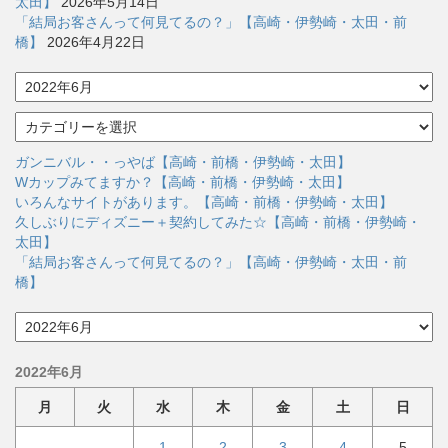
太田】
2026年5月14日
「結局お客さんって何見てるの？」【高崎・伊勢崎・太田・前
橋】
2026年4月22日
ア
ー
カ
カ
イ
テ
ブ
ゴ
ガンニバル・・っやば【高崎・前橋・伊勢崎・太田】
リ
Wカップみてますか？【高崎・前橋・伊勢崎・太田】
ー
いろんなサイトがあります。【高崎・前橋・伊勢崎・太田】
久しぶりにディズニー＋契約してみた☆【高崎・前橋・伊勢崎・
太田】
「結局お客さんって何見てるの？」【高崎・伊勢崎・太田・前
橋】
ア
ー
カ
2022年6月
イ
ブ
月
火
水
木
金
土
日
1
2
3
4
5