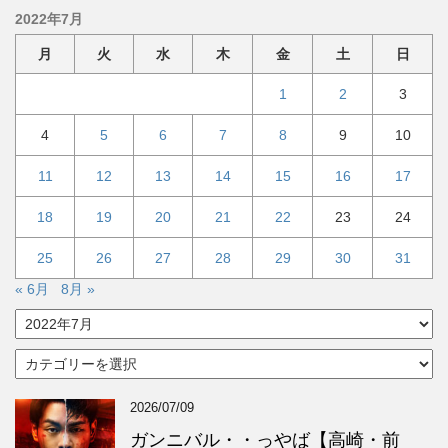
2022年7月
月
火
水
木
金
土
日
1
2
3
4
5
6
7
8
9
10
11
12
13
14
15
16
17
18
19
20
21
22
23
24
25
26
27
28
29
30
31
« 6月
8月 »
ア
ー
カ
カ
イ
テ
ブ
ゴ
2026/07/09
リ
ー
ガンニバル・・っやば【高崎・前