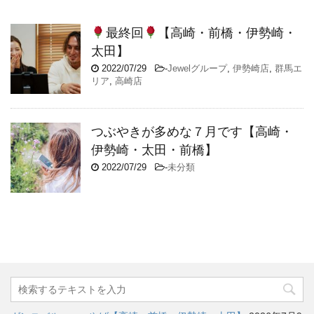
最終回
【高崎・前橋・伊勢崎・
太田】
2022/07/29
-
Jewelグループ
,
伊勢崎店
,
群馬エ
リア
,
高崎店
つぶやきが多めな７月です【高崎・
伊勢崎・太田・前橋】
2022/07/29
-
未分類