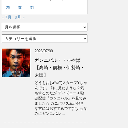
29
30
31
« 7月
9月 »
ア
ー
カ
カ
イ
テ
ブ
ゴ
2026/07/09
リ
ー
ガンニバル・・っやば
【高崎・前橋・伊勢崎・
太田】
どうもおお(*'ω'*)スタッフYちゃ
んです。 前に見たような？気
もするのだが ディズニー＋独
占配信『ガンニバル』を見てみ
ました☆ カニバリズムが好き
な方にはおすすめです(^^)/ ちな
みにガンニバル ...