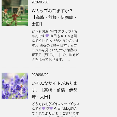
2026/06/30
Wカップみてますか？
【高崎・前橋・伊勢崎・
太田】
どうもおお(*'ω'*) スタッフYち
ゃんです
今日もｂｌｏｇ読
んでくれてありがとうございま
す♪♪ 深夜の２時～日本ｖｓブ
ラジルを見ていたので 徹夜の
寝不足（寝てない）で、冷えピ
タをはっております。 ...
2026/06/29
いろんなサイトがありま
す。【高崎・前橋・伊勢
崎・太田】
どうもおお(*'ω'*)スタッフYちゃ
んです
♡
今日もblog読ん
でくれてありがとうございます