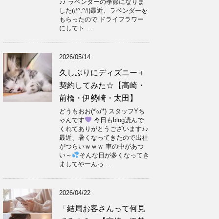
♪♪ ラベンダーの季節になりま
した(#^.^#)最近、ラベンダーを
もらったので ドライフラワー
にしてト ...
2026/05/14
久しぶりにディズニー＋
契約してみた☆【高崎・
前橋・伊勢崎・太田】
どうもおお(*'ω'*) スタッフYち
ゃんです
今日もblog読んで
くれてありがとうございます♪♪
最近、暑くなってきたので出社
がつらいｗｗｗ 車の中があつ
い～
そんな日が多くなってき
ましてやーんっ ...
2026/04/22
「結局お客さんって何見