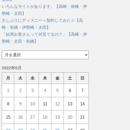
いろんなサイトがあります。【高崎・前橋・伊
勢崎・太田】
久しぶりにディズニー＋契約してみた☆【高
崎・前橋・伊勢崎・太田】
「結局お客さんって何見てるの？」【高崎・伊
勢崎・太田・前橋】
ア
ー
カ
2022年8月
イ
ブ
月
火
水
木
金
土
日
1
2
3
4
5
6
7
8
9
10
11
12
13
14
15
16
17
18
19
20
21