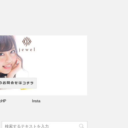
のHP
Insta