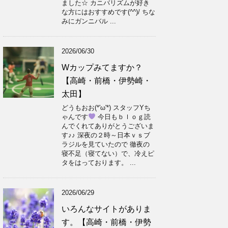
ました☆ カニバリズムが好き
な方にはおすすめです(^^)/ ちな
みにガンニバル ...
2026/06/30
Wカップみてますか？
【高崎・前橋・伊勢崎・
太田】
どうもおお(*'ω'*) スタッフYち
ゃんです
今日もｂｌｏｇ読
んでくれてありがとうございま
す♪♪ 深夜の２時～日本ｖｓブ
ラジルを見ていたので 徹夜の
寝不足（寝てない）で、冷えピ
タをはっております。 ...
2026/06/29
いろんなサイトがありま
す。【高崎・前橋・伊勢