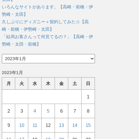
いろんなサイトがあります。【高崎・前橋・伊
勢崎・太田】
久しぶりにディズニー＋契約してみた☆【高
崎・前橋・伊勢崎・太田】
「結局お客さんって何見てるの？」【高崎・伊
勢崎・太田・前橋】
ア
ー
カ
2023年1月
イ
ブ
月
火
水
木
金
土
日
1
2
3
4
5
6
7
8
9
10
11
12
13
14
15