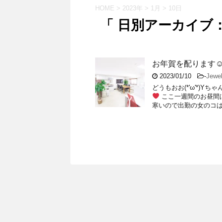
HOME
>
2023年
>
1月
>
10日
「 日別アーカイブ：2
お年賀を配ります
2023/01/10
-
Jew
どうもおお(*'ω'*)Y
ここ一週間のお昼間
寒いので出勤の女のコはぜ 