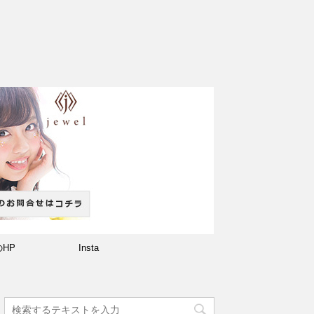
のHP
Insta