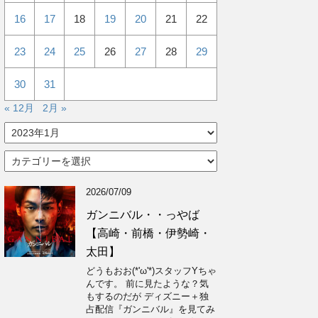
16
17
18
19
20
21
22
23
24
25
26
27
28
29
30
31
« 12月
2月 »
ア
ー
カ
カ
イ
テ
ブ
ゴ
2026/07/09
リ
ー
ガンニバル・・っやば
【高崎・前橋・伊勢崎・
太田】
どうもおお(*'ω'*)スタッフYちゃ
んです。 前に見たような？気
もするのだが ディズニー＋独
占配信『ガンニバル』を見てみ