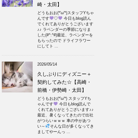
崎・太田】
どうもおお(*'ω'*)スタッフYちゃ
んです
♡
今日もblog読ん
でくれてありがとうございます
♪♪ ラベンダーの季節になりま
した(#^.^#)最近、ラベンダーを
もらったので ドライフラワー
にしてト ...
2026/05/14
久しぶりにディズニー＋
契約してみた☆【高崎・
前橋・伊勢崎・太田】
どうもおお(*'ω'*) スタッフYち
ゃんです
今日もblog読んで
くれてありがとうございます♪♪
最近、暑くなってきたので出社
がつらいｗｗｗ 車の中があつ
い～
そんな日が多くなってき
ましてやーんっ ...