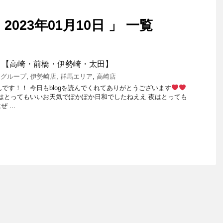
023年01月10日 」 一覧
☺【高崎・前橋・伊勢崎・太田】
elグループ
,
伊勢崎店
,
群馬エリア
,
高崎店
ちゃんです！！ 今日もblogを読んでくれてありがとうございます
はとってもいいお天気でぽかぽか日和でしたねええ 夜はとっても
...