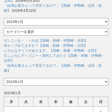
太田】
2026年5月14日
「結局お客さんって何見てるの？」【高崎・伊勢崎・太田・前
橋】
2026年4月22日
ア
ー
カ
カ
イ
テ
ブ
ゴ
ガンニバル・・っやば【高崎・前橋・伊勢崎・太田】
リ
Wカップみてますか？【高崎・前橋・伊勢崎・太田】
ー
いろんなサイトがあります。【高崎・前橋・伊勢崎・太田】
久しぶりにディズニー＋契約してみた☆【高崎・前橋・伊勢崎・
太田】
「結局お客さんって何見てるの？」【高崎・伊勢崎・太田・前
橋】
ア
ー
カ
2023年1月
イ
ブ
月
火
水
木
金
土
日
1