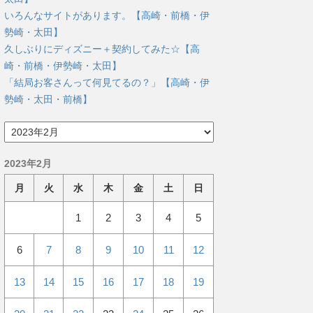
いろんなサイトがあります。【高崎・前橋・伊
勢崎・太田】
久しぶりにディズニー＋契約してみた☆【高
崎・前橋・伊勢崎・太田】
「結局お客さんって何見てるの？」【高崎・伊
勢崎・太田・前橋】
ア
ー
カ
2023年2月
イ
ブ
月
火
水
木
金
土
日
1
2
3
4
5
6
7
8
9
10
11
12
13
14
15
16
17
18
19