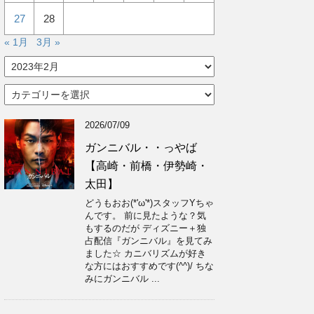
27
28
« 1月
3月 »
ア
ー
カ
カ
イ
テ
ブ
ゴ
2026/07/09
リ
ー
ガンニバル・・っやば
【高崎・前橋・伊勢崎・
太田】
どうもおお(*'ω'*)スタッフYちゃ
んです。 前に見たような？気
もするのだが ディズニー＋独
占配信『ガンニバル』を見てみ
ました☆ カニバリズムが好き
な方にはおすすめです(^^)/ ちな
みにガンニバル ...