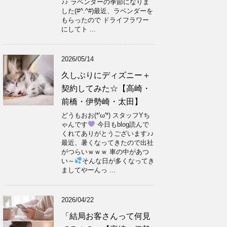
♪♪ ラベンダーの季節になりま
した(#^.^#)最近、ラベンダーを
もらったので ドライフラワー
にしてト ...
2026/05/14
久しぶりにディズニー＋
契約してみた☆【高崎・
前橋・伊勢崎・太田】
どうもおお(*'ω'*) スタッフYち
ゃんです
今日もblog読んで
くれてありがとうございます♪♪
最近、暑くなってきたので出社
がつらいｗｗｗ 車の中があつ
い～
そんな日が多くなってき
ましてやーんっ ...
2026/04/22
「結局お客さんって何見