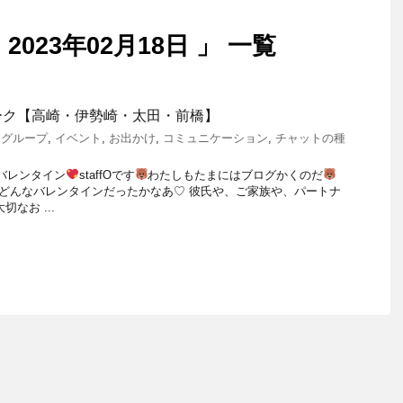
023年02月18日 」 一覧
ーク【高崎・伊勢崎・太田・前橋】
elグループ
,
イベント
,
お出かけ
,
コミュニケーション
,
チャットの種
バレンタイン
staffOです
わたしもたまにはブログかくのだ
どんなバレンタインだったかなあ♡ 彼氏や、ご家族や、パートナ
なお ...