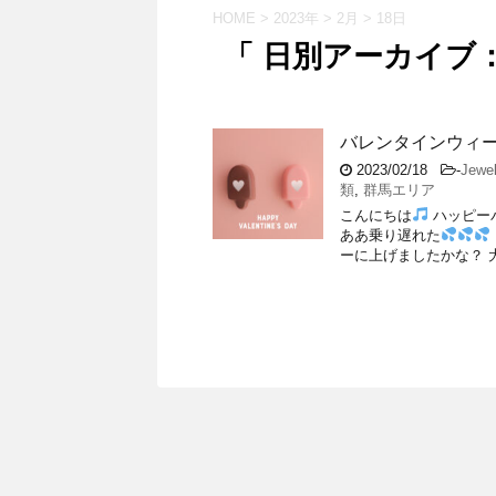
HOME
>
2023年
>
2月
>
18日
「 日別アーカイブ：2
バレンタインウィ
2023/02/18
-
Jew
類
,
群馬エリア
こんにちは
ハッピー
ああ乗り遅れた
ーに上げましたかな？ 大切