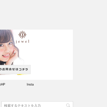
のHP
Insta