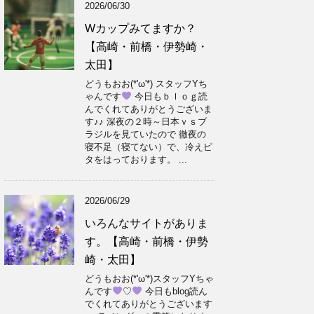
2026/06/30
Wカップみてますか？
【高崎・前橋・伊勢崎・
太田】
どうもおお(*'ω'*) スタッフYち
ゃんです
今日もｂｌｏｇ読
んでくれてありがとうございま
す♪♪ 深夜の２時～日本ｖｓブ
ラジルを見ていたので 徹夜の
寝不足（寝てない）で、冷えピ
タをはっております。 ...
2026/06/29
いろんなサイトがありま
す。【高崎・前橋・伊勢
崎・太田】
どうもおお(*'ω'*)スタッフYちゃ
んです
♡
今日もblog読ん
でくれてありがとうございます