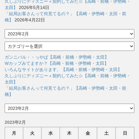
久しぶりにディズニー＋契約してみた☆【高崎・前橋・伊勢崎・
太田】
2026年5月14日
「結局お客さんって何見てるの？」【高崎・伊勢崎・太田・前
橋】
2026年4月22日
ア
ー
カ
カ
イ
テ
ブ
ゴ
ガンニバル・・っやば【高崎・前橋・伊勢崎・太田】
リ
Wカップみてますか？【高崎・前橋・伊勢崎・太田】
ー
いろんなサイトがあります。【高崎・前橋・伊勢崎・太田】
久しぶりにディズニー＋契約してみた☆【高崎・前橋・伊勢崎・
太田】
「結局お客さんって何見てるの？」【高崎・伊勢崎・太田・前
橋】
ア
ー
カ
2023年2月
イ
ブ
月
火
水
木
金
土
日