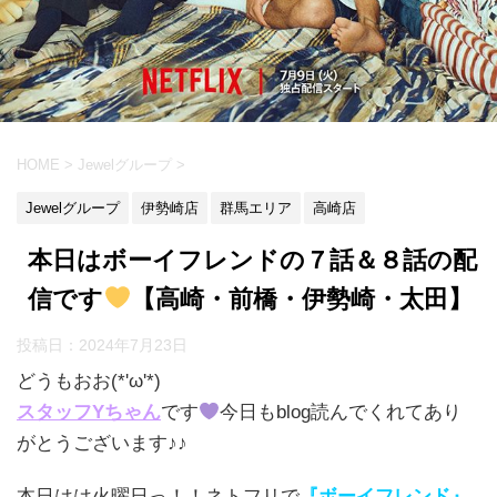
HOME
>
Jewelグループ
>
Jewelグループ
伊勢崎店
群馬エリア
高崎店
本日はボーイフレンドの７話＆８話の配
信です
【高崎・前橋・伊勢崎・太田】
投稿日：
2024年7月23日
どうもおお(*'ω'*)
スタッフYちゃん
です
今日もblog読んでくれてあり
がとうございます♪♪
本日はは火曜日っ！！ネトフリで
『ボーイフレンド』