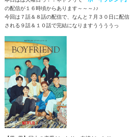
の配信が１６時頃からあります～～～♪♪
今回は７話＆８話の配信で、なんと７月３０日に配信
される９話＆１０話で完結になりますううううっ