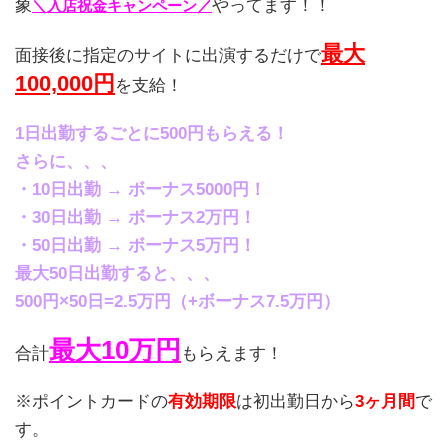
象
やってます！！
＼入店祝金キャンペーン／
最大
面接後に指定のサイトに出演するだけで
100,000円
を支給！
1日出勤するごとに500円もらえる！
さらに、、、
・10日出勤 → ボーナス5000円！
・30日出勤 → ボーナス2万円！
・50日出勤 → ボーナス5万円！
最大50日出勤すると、、、
500円×50日=2.5万円（+ボーナス7.5万円）
最大10万円
合計
もらえます！
※ポイントカードの
有効期限
は初出勤日から
3ヶ月間
で
す。