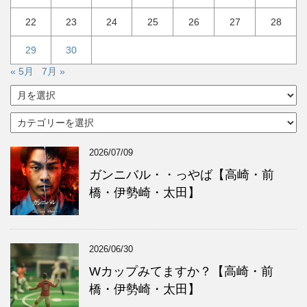
22
23
24
25
26
27
28
29
30
« 5月
7月 »
ア
ー
カ
カ
イ
テ
ブ
ゴ
2026/07/09
リ
ー
ガンニバル・・っやば【高崎・前
橋・伊勢崎・太田】
2026/06/30
Wカップみてますか？【高崎・前
橋・伊勢崎・太田】