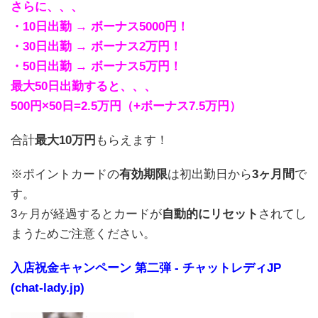
さらに、、、
・10日出勤 → ボーナス5000円！
・30日出勤 → ボーナス2万円！
・50日出勤 → ボーナス5万円！
最大50日出勤すると、、、
500円×50日=2.5万円（+ボーナス7.5万円）
合計
最大10万円
もらえます！
※ポイントカードの
有効期限
は初出勤日から
3ヶ月間
で
す。
3ヶ月が経過するとカードが
自動的にリセット
されてし
まうためご注意ください。
入店祝金キャンペーン 第二弾 - チャットレディJP
(chat-lady.jp)