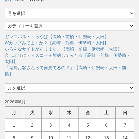
ア
ー
カ
カ
イ
テ
ブ
ゴ
ガンニバル・・っやば【高崎・前橋・伊勢崎・太田】
リ
Wカップみてますか？【高崎・前橋・伊勢崎・太田】
ー
いろんなサイトがあります。【高崎・前橋・伊勢崎・太田】
久しぶりにディズニー＋契約してみた☆【高崎・前橋・伊勢崎・
太田】
「結局お客さんって何見てるの？」【高崎・伊勢崎・太田・前
橋】
ア
ー
カ
2026年6月
イ
ブ
月
火
水
木
金
土
日
1
2
3
4
5
6
7
8
9
10
11
12
13
14