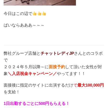
今日はこの辺で
ばいならあああ～～～
弊社グループ店舗と
チャットレディJP
さんとのコラボ
で
２０２４年５月以降～に
面接予約
して頂いた女性が対
象
＼入店祝金キャンペーン／
やってます！！
面接後に指定のサイトに出演するだけ
で
最大100,000円
を支給！
1日出勤するごとに500円もらえる！