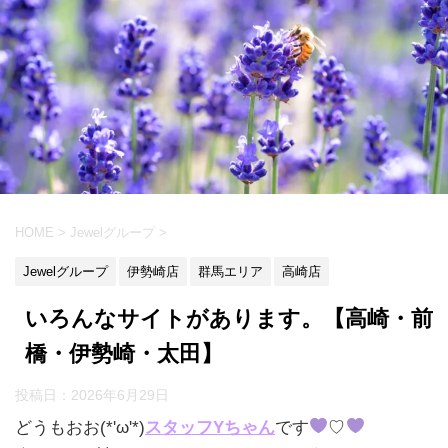
HOME
>
Jewelグループ
>
Jewelグループ
伊勢崎店
群馬エリア
高崎店
いろんなサイトがあります。【高崎・前
橋・伊勢崎・太田】
投稿日：
2026年6月29日
どうもおお(*'ω'*)
スタッフYちゃん
です
♡