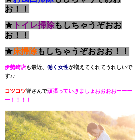
お！！
★
トイレ掃除
もしちゃうぞおお
お！！
★
床掃除
もしちゃうぞおおお！！
伊勢崎店
も最近、
働く女性
が増えてくれてうれしいで
す♪♪
コツコツ
皆さんで
頑張っていきましょおおおおーーー
ー！！！！