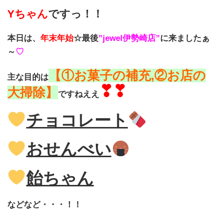
Yちゃん
ですっ！！
本日は、
年末年始
☆最後
”jewel伊勢崎店”
に来ましたぁ
～
♡
【①お菓子の補充,②お店の
主な目的は
❣❣
大掃除】
ですねええ
チョコレート
おせんべい
飴ちゃん
などなど・・・！！