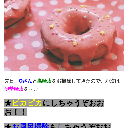
先日、
Oさん
と
高崎店
をお掃除してきたので、お次は
伊勢崎店
を～♪♪
★
ピカピカ
にしちゃうぞおお
お！！
★
お風呂掃除
もしちゃうぞおお