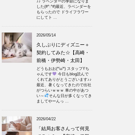
♪♪ ラベンダーの季節になりま
した(#^.^#)最近、ラベンダーを
もらったので ドライフラワー
にしてト ...
2026/05/14
久しぶりにディズニー＋
契約してみた☆【高崎・
前橋・伊勢崎・太田】
どうもおお(*'ω'*) スタッフYち
ゃんです
今日もblog読んで
くれてありがとうございます♪♪
最近、暑くなってきたので出社
がつらいｗｗｗ 車の中があつ
い～
そんな日が多くなってき
ましてやーんっ ...
2026/04/22
「結局お客さんって何見