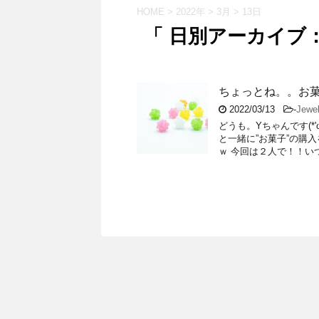
HOME
>
2022年
>
3月
>
13日
「 日別アーカイブ：2
ちょっとね。。お
2022/03/13
-
Jew
どうも。Yちゃんです(*
と一緒に”お菓子”の購
ｗ 今回は２人で！！いつ 