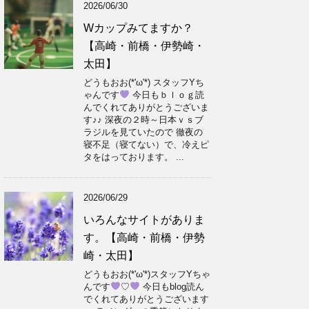
2026/06/30
Wカップみてますか？
【高崎・前橋・伊勢崎・
太田】
どうもおお(*'ω'*) スタッフYち
ゃんです
今日もｂｌｏｇ読
んでくれてありがとうございま
す♪♪ 深夜の２時～日本ｖｓブ
ラジルを見ていたので 徹夜の
寝不足（寝てない）で、冷えピ
タをはっております。 ...
2026/06/29
いろんなサイトがありま
す。【高崎・前橋・伊勢
崎・太田】
どうもおお(*'ω'*)スタッフYちゃ
んです
♡
今日もblog読ん
でくれてありがとうございます