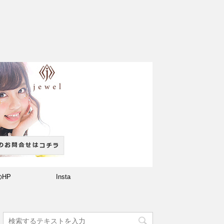
のHP
Insta