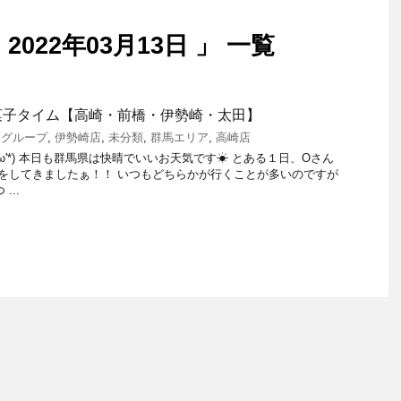
022年03月13日 」 一覧
菓子タイム【高崎・前橋・伊勢崎・太田】
elグループ
,
伊勢崎店
,
未分類
,
群馬エリア
,
高崎店
'ω'*) 本日も群馬県は快晴でいいお天気です☀ とある１日、Oさん
入をしてきましたぁ！！ いつもどちらかが行くことが多いのですが
...