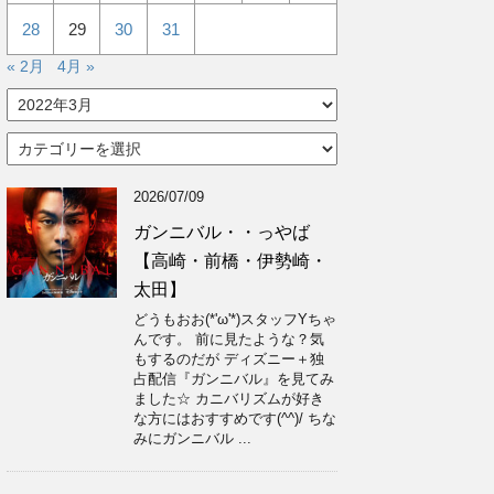
28
29
30
31
« 2月
4月 »
ア
ー
カ
カ
イ
テ
ブ
ゴ
2026/07/09
リ
ー
ガンニバル・・っやば
【高崎・前橋・伊勢崎・
太田】
どうもおお(*'ω'*)スタッフYちゃ
んです。 前に見たような？気
もするのだが ディズニー＋独
占配信『ガンニバル』を見てみ
ました☆ カニバリズムが好き
な方にはおすすめです(^^)/ ちな
みにガンニバル ...