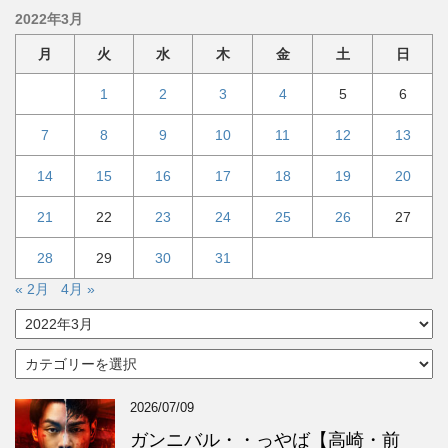
2022年3月
月
火
水
木
金
土
日
1
2
3
4
5
6
7
8
9
10
11
12
13
14
15
16
17
18
19
20
21
22
23
24
25
26
27
28
29
30
31
« 2月
4月 »
ア
ー
カ
カ
イ
テ
ブ
ゴ
2026/07/09
リ
ー
ガンニバル・・っやば【高崎・前