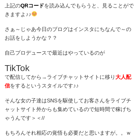
上記の
QRコード
を読み込んでもらうと、見ることがで
きますよ♪♪
さぁ～じゃあ今日のブログはインスタにちなんで～の
お話をしようかな？？
自己プロデュースで最近はやっているのが
TikTok
で配信してから→ライブチャットサイトに移り
大人配
信
をするというスタイルです♪♪
そんな女の子達はSNSを駆使してお客さんをライブチ
ャットサイト外からも集めているので短時間で稼げち
ゃうんです＞＜//
もちろんそれ相応の覚悟も必要だと思いますが。。ｗ