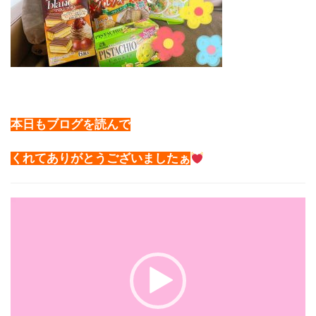
本日もブログを読んで
くれてありがとうございましたぁ
動
画
プ
レ
ー
ヤ
ー