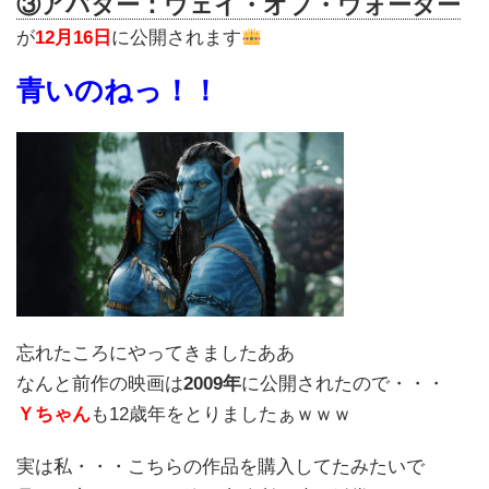
③アバター：ウェイ・オブ・ウォーター
が
12月16日
に公開されます
青いのねっ！！
忘れたころにやってきましたああ
なんと前作の映画は
2009年
に公開されたので・・・
Ｙちゃん
も12歳年をとりましたぁｗｗｗ
実は私・・・こちらの作品を購入してたみたいで