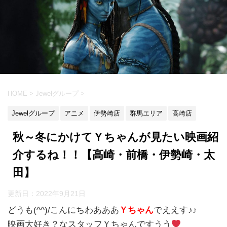
HOME
>
Jewelグループ
>
Jewelグループ
アニメ
伊勢崎店
群馬エリア
高崎店
秋～冬にかけてＹちゃんが見たい映画紹
介するね！！【高崎・前橋・伊勢崎・太
田】
更新日：
2022年9月21日
どうも(^^)/こんにちわあああ
Ｙちゃん
でええす♪♪
映画大好き？なスタッフＹちゃんですうう