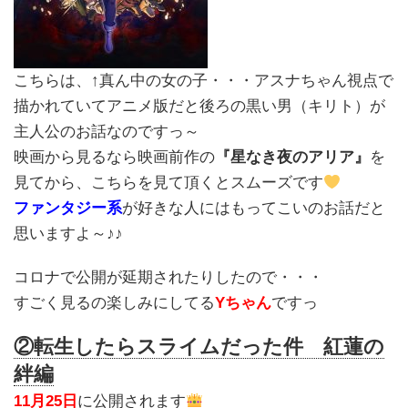
こちらは、↑真ん中の女の子・・・アスナちゃん視点で
描かれていてアニメ版だと後ろの黒い男（キリト）が
主人公のお話なのですっ～
映画から見るなら映画前作の
『星なき夜のアリア』
を
見てから、こちらを見て頂くとスムーズです
ファンタジー系
が好きな人にはもってこいのお話だと
思いますよ～♪♪
コロナで公開が延期されたりしたので・・・
すごく見るの楽しみにしてる
Yちゃん
ですっ
②転生したらスライムだった件 紅蓮の
絆編
11月25日
に公開されます