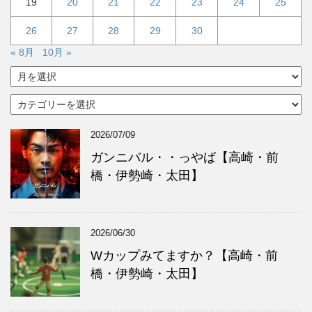
19
20
21
22
23
24
25
26
27
28
29
30
« 8月
10月 »
ア
ー
カ
カ
イ
テ
ブ
ゴ
2026/07/09
リ
ー
ガンニバル・・っやば【高崎・前
橋・伊勢崎・太田】
2026/06/30
Wカップみてますか？【高崎・前
橋・伊勢崎・太田】