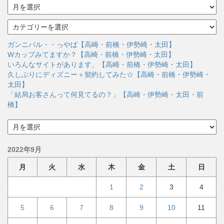
ア
ー
カ
カ
イ
テ
ブ
ゴ
ガンニバル・・っやば【高崎・前橋・伊勢崎・太田】
リ
Wカップみてますか？【高崎・前橋・伊勢崎・太田】
ー
いろんなサイトがあります。【高崎・前橋・伊勢崎・太田】
久しぶりにディズニー＋契約してみた☆【高崎・前橋・伊勢崎・
太田】
「結局お客さんって何見てるの？」【高崎・伊勢崎・太田・前
橋】
ア
ー
カ
2022年9月
イ
ブ
月
火
水
木
金
土
日
1
2
3
4
5
6
7
8
9
10
11