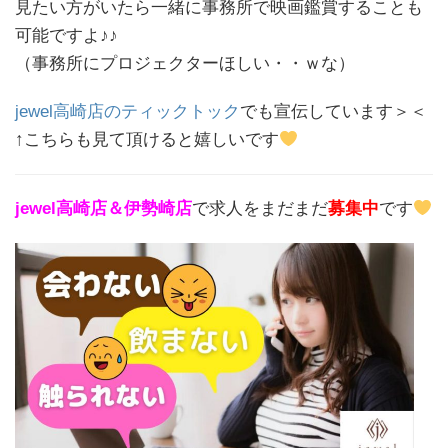
見たい方がいたら一緒に事務所で映画鑑賞することも
可能ですよ♪♪
（事務所にプロジェクターほしい・・ｗな）
jewel高崎店のティックトック
でも宣伝しています＞＜
↑こちらも見て頂けると嬉しいです
jewel高崎店＆伊勢崎店
で求人をまだまだ
募集中
です