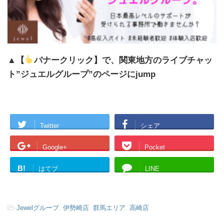
▲【
バナークリック】で、関東地方のライブチャッ
ト”ジュエルグループ”のページにjump
Twitter
シェア
Google+
Pocket
B!
はてブ
LINE
-
Jewelグループ
,
伊勢崎店
,
群馬エリア
,
高崎店