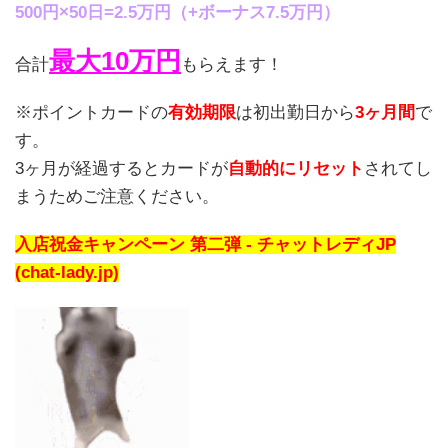
500円×50日=2.5万円（+ボーナス7.5万円）
最大10万円
合計
もらえます！
※ポイントカードの
有効期限
は初出勤日から
3ヶ月間
で
す。
3ヶ月が経過するとカードが
自動的にリセット
されてし
まうためご注意ください。
入店祝金キャンペーン 第二弾 - チャットレディJP
(chat-lady.jp)