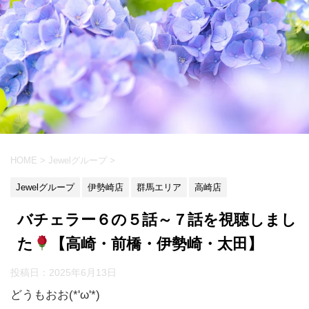
HOME
>
Jewelグループ
>
Jewelグループ
伊勢崎店
群馬エリア
高崎店
バチェラー６の５話～７話を視聴しまし
た
【高崎・前橋・伊勢崎・太田】
投稿日：
2025年6月13日
どうもおお(*'ω'*)