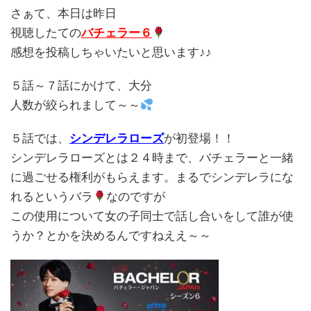
さぁて、本日は昨日
視聴したての
バチェラー６
感想を投稿しちゃいたいと思います♪♪
５話～７話にかけて、大分
人数が絞られまして～～
５話では、
シンデレラローズ
が初登場！！
シンデレラローズとは２４時まで、バチェラーと一緒
に過ごせる権利がもらえます。まるでシンデレラにな
れるというバラ
なのですが
この使用について女の子同士で話し合いをして誰が使
うか？とかを決めるんですねええ～～