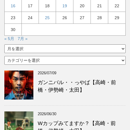
16
17
18
19
20
21
22
23
24
25
26
27
28
29
30
« 5月
7月 »
ア
ー
カ
カ
イ
テ
ブ
ゴ
2026/07/09
リ
ー
ガンニバル・・っやば【高崎・前
橋・伊勢崎・太田】
2026/06/30
Wカップみてますか？【高崎・前