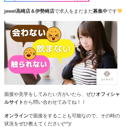
jewel高崎店＆伊勢崎店
で求人をまだまだ
募集中
です
面接や見学をしてみたい方がいたら、ぜひ
オフィシャ
ルサイト
から問い合わせてみてね！！
オンライン
で面接をすることも可能なので、その時の
状況をぜひ教えてください(^^)/