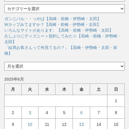
ー
カ
カ
イ
テ
ブ
ゴ
ガンニバル・・っやば【高崎・前橋・伊勢崎・太田】
リ
Wカップみてますか？【高崎・前橋・伊勢崎・太田】
ー
いろんなサイトがあります。【高崎・前橋・伊勢崎・太田】
久しぶりにディズニー＋契約してみた☆【高崎・前橋・伊勢崎・
太田】
「結局お客さんって何見てるの？」【高崎・伊勢崎・太田・前
橋】
ア
ー
カ
2025年6月
イ
ブ
月
火
水
木
金
土
日
1
2
3
4
5
6
7
8
9
10
11
12
13
14
15