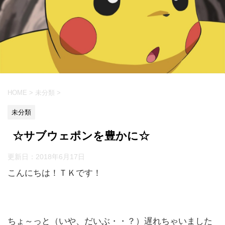
HOME
>
未分類
>
未分類
☆サブウェポンを豊かに☆
更新日：
2018年6月17日
こんにちは！ＴＫです！
ちょ～っと（いや、だいぶ・・？）遅れちゃいました