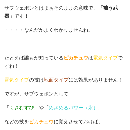
サブウェポンとはまぁそのままの意味で、
「補う武
器」
です！
・・・・なんだかよくわかりませんね。
たとえば誰もが知っている
ピカチュウ
は
電気タイプ
で
すね！
電気タイプ
の技は
地面タイプ
には効果がありません！
ですが、サブウェポンとして
「
くさむすび
」や「
めざめるパワー（氷）
」
などの技を
ピカチュウ
に覚えさせておけば、