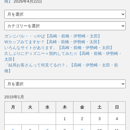
橋】
2026年4月22日
ア
ー
カ
カ
イ
テ
ブ
ゴ
ガンニバル・・っやば【高崎・前橋・伊勢崎・太田】
リ
Wカップみてますか？【高崎・前橋・伊勢崎・太田】
ー
いろんなサイトがあります。【高崎・前橋・伊勢崎・太田】
久しぶりにディズニー＋契約してみた☆【高崎・前橋・伊勢崎・
太田】
「結局お客さんって何見てるの？」【高崎・伊勢崎・太田・前
橋】
ア
ー
カ
2015年1月
イ
ブ
月
火
水
木
金
土
日
1
2
3
4