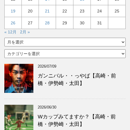
19
20
21
22
23
24
25
26
27
28
29
30
31
« 12月
2月 »
ア
ー
カ
カ
イ
テ
ブ
ゴ
2026/07/09
リ
ー
ガンニバル・・っやば【高崎・前
橋・伊勢崎・太田】
2026/06/30
Wカップみてますか？【高崎・前
橋・伊勢崎・太田】