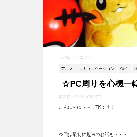
HOME
>
アニメ
>
アニメ
コミュニケーション
個性
☆PC周りを心機一
更新日：
2018年6月17日
こんにちは～～！TKです！
今回は最初に趣味のお話を・・・