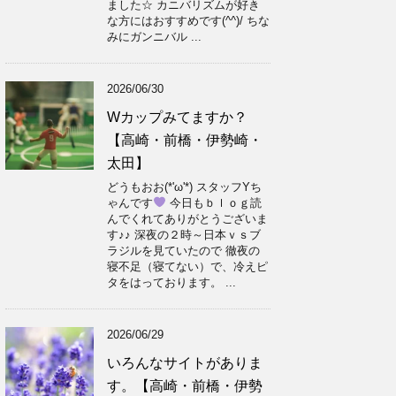
ました☆ カニバリズムが好き
な方にはおすすめです(^^)/ ちな
みにガンニバル ...
2026/06/30
Wカップみてますか？
【高崎・前橋・伊勢崎・
太田】
どうもおお(*'ω'*) スタッフYち
ゃんです
今日もｂｌｏｇ読
んでくれてありがとうございま
す♪♪ 深夜の２時～日本ｖｓブ
ラジルを見ていたので 徹夜の
寝不足（寝てない）で、冷えピ
タをはっております。 ...
2026/06/29
いろんなサイトがありま
す。【高崎・前橋・伊勢