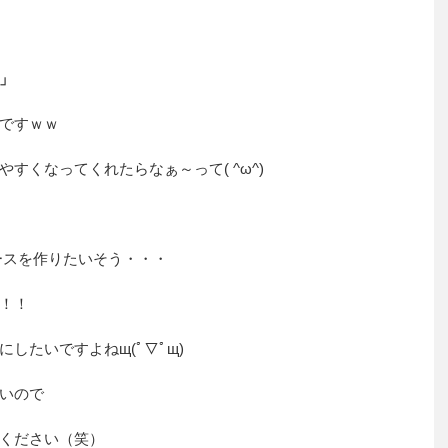
」
ですｗｗ
すくなってくれたらなぁ～って( ^ω^)
ースを作りたいそう・・・
！！
したいですよねщ(ﾟ▽ﾟщ)
いので
ください（笑）