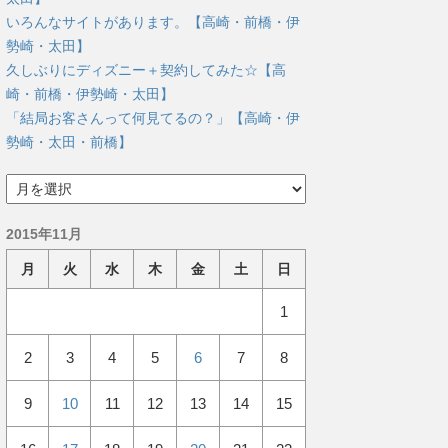
いろんなサイトがあります。【高崎・前橋・伊
勢崎・太田】
久しぶりにディズニー＋契約してみた☆【高
崎・前橋・伊勢崎・太田】
「結局お客さんって何見てるの？」【高崎・伊
勢崎・太田・前橋】
ア
ー
カ
2015年11月
イ
ブ
月
火
水
木
金
土
日
1
2
3
4
5
6
7
8
9
10
11
12
13
14
15