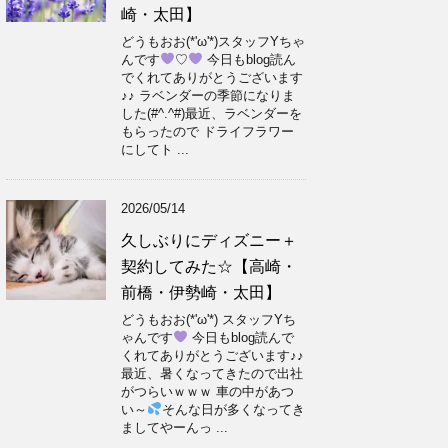
崎・太田】
どうもおお(*'ω'*)スタッフYちゃ
んです
♡
今日もblog読ん
でくれてありがとうございます
♪♪ ラベンダーの季節になりま
した(#^.^#)最近、ラベンダーを
もらったので ドライフラワー
にしてト ...
2026/05/14
久しぶりにディズニー＋
契約してみた☆【高崎・
前橋・伊勢崎・太田】
どうもおお(*'ω'*) スタッフYち
ゃんです
今日もblog読んで
くれてありがとうございます♪♪
最近、暑くなってきたので出社
がつらいｗｗｗ 車の中があつ
い～
そんな日が多くなってき
ましてやーんっ ...