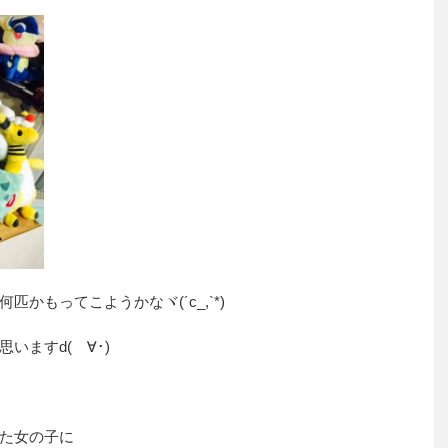
かもってこようかなヾ(´c_,`*)
いますd(ゝ∀･)
た女の子に