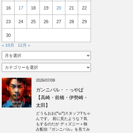
16
17
18
19
20
21
22
23
24
25
26
27
28
29
30
« 10月
12月 »
ア
ー
カ
カ
イ
テ
ブ
ゴ
2026/07/09
リ
ー
ガンニバル・・っやば
【高崎・前橋・伊勢崎・
太田】
どうもおお(*'ω'*)スタッフYちゃ
んです。 前に見たような？気
もするのだが ディズニー＋独
占配信『ガンニバル』を見てみ