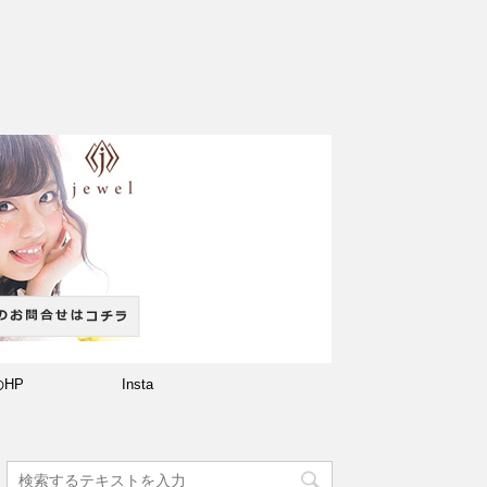
のHP
Insta