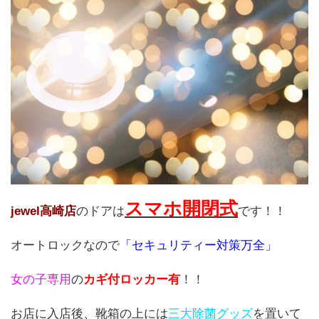
スマホ開閉式
jewel高崎店
のドアは
です！！
オートロックなので
「セキュリティー対策万全」
女の子専用
の
カギ付ロッカー有
！！
お店に入店後、靴箱の上には
三大除菌グッズ
を置いて