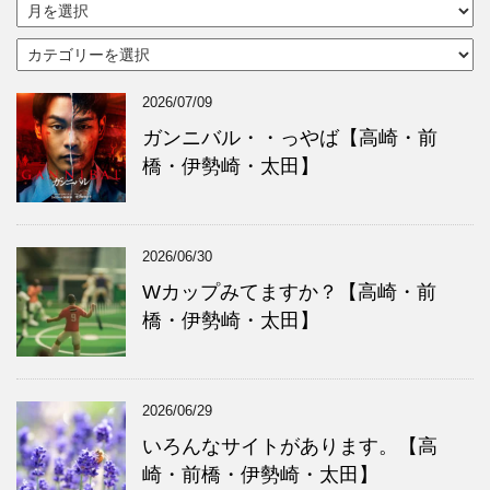
ア
ー
カ
カ
イ
テ
ブ
ゴ
2026/07/09
リ
ー
ガンニバル・・っやば【高崎・前
橋・伊勢崎・太田】
2026/06/30
Wカップみてますか？【高崎・前
橋・伊勢崎・太田】
2026/06/29
いろんなサイトがあります。【高
崎・前橋・伊勢崎・太田】