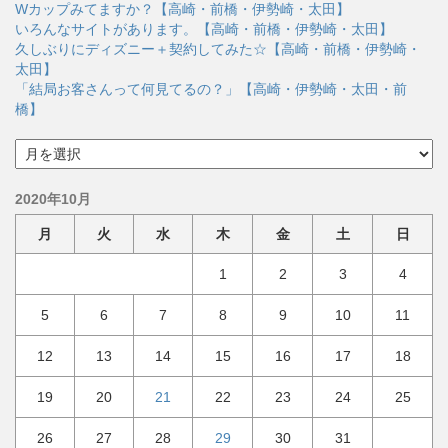
リ
Wカップみてますか？【高崎・前橋・伊勢崎・太田】
ー
いろんなサイトがあります。【高崎・前橋・伊勢崎・太田】
久しぶりにディズニー＋契約してみた☆【高崎・前橋・伊勢崎・
太田】
「結局お客さんって何見てるの？」【高崎・伊勢崎・太田・前
橋】
ア
ー
カ
2020年10月
イ
ブ
月
火
水
木
金
土
日
1
2
3
4
5
6
7
8
9
10
11
12
13
14
15
16
17
18
19
20
21
22
23
24
25
26
27
28
29
30
31