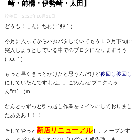
崎・前橋・伊勢崎・太田】
投稿日：
2020年10月21日
どうも！こんにちわ( *´艸｀)
今月に入ってからバタバタしていてもう１０月下旬に
突入しようとしている中でのブログになりますうう
(´;ω;｀)
もっと早くきっとかけたと思うんだけど
後回し後回し
にしていたんですよね。。ごめんね”ブログちゃ
ん”m(__)m
なんとっずっと引っ越し作業をメインにしておりまし
たあああ！！！
新店リニューアル
そしてやっと
し、オープンす
ることができましたのでブログでも報告致しま