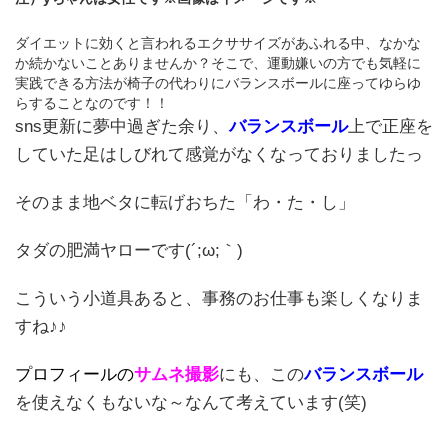
ダイエットに効くと言われるエクササイズがあふれる中、なかな
か続かないことありませんか？そこで、運動嫌いの方でも気軽に
実践できる方法が椅子の代わりにバランスボールに座ってゆらゆ
らすることなのです！！
sns更新に夢中過ぎた余り、
バランスボール
上で正座を
していた足はしびれて感覚がなくなっておりましたっ
そのまま地ベタに転げおちた「わ・た・し」
タダの肥満ヤローです(´;ω;｀)
こういう小道具あると、事務のお仕事も楽しくなりま
すね♪♪
プロフィールの
サムネ撮影
にも、この
バランスボール
を使えなくもないな～なんて考えています(笑)