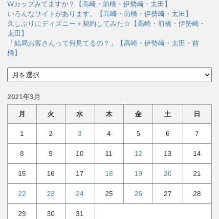
リ
Wカップみてますか？【高崎・前橋・伊勢崎・太田】
ー
いろんなサイトがあります。【高崎・前橋・伊勢崎・太田】
久しぶりにディズニー＋契約してみた☆【高崎・前橋・伊勢崎・
太田】
「結局お客さんって何見てるの？」【高崎・伊勢崎・太田・前
橋】
ア
ー
カ
2021年3月
イ
ブ
月
火
水
木
金
土
日
1
2
3
4
5
6
7
8
9
10
11
12
13
14
15
16
17
18
19
20
21
22
23
24
25
26
27
28
29
30
31