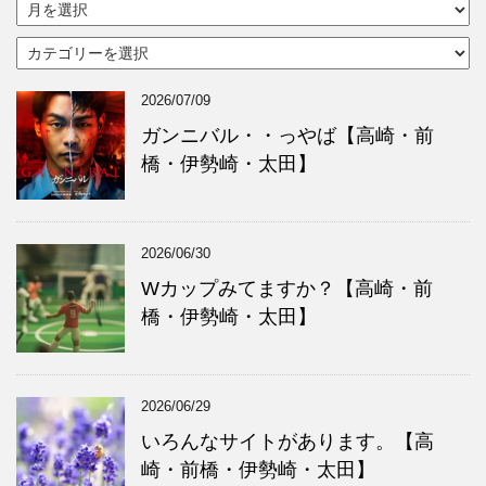
ア
ー
カ
カ
イ
テ
ブ
ゴ
2026/07/09
リ
ー
ガンニバル・・っやば【高崎・前
橋・伊勢崎・太田】
2026/06/30
Wカップみてますか？【高崎・前
橋・伊勢崎・太田】
2026/06/29
いろんなサイトがあります。【高
崎・前橋・伊勢崎・太田】