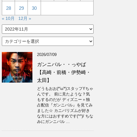
28
29
30
« 10月
12月 »
ア
ー
カ
カ
イ
テ
ブ
ゴ
2026/07/09
リ
ー
ガンニバル・・っやば
【高崎・前橋・伊勢崎・
太田】
どうもおお(*'ω'*)スタッフYちゃ
んです。 前に見たような？気
もするのだが ディズニー＋独
占配信『ガンニバル』を見てみ
ました☆ カニバリズムが好き
な方にはおすすめです(^^)/ ちな
みにガンニバル ...