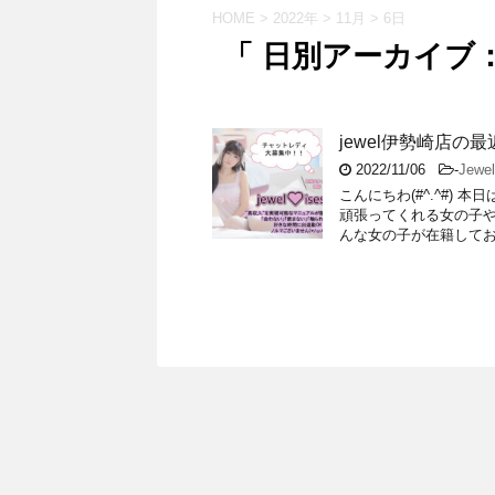
HOME
>
2022年
>
11月
>
6日
「 日別アーカイブ：2
jewel伊勢崎店
2022/11/06
-
Jew
こんにちわ(#^.^#) 本
頑張ってくれる女の子や
んな女の子が在籍してお .