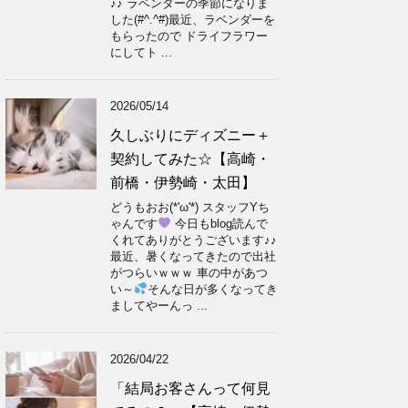
♪♪ ラベンダーの季節になりま
した(#^.^#)最近、ラベンダーを
もらったので ドライフラワー
にしてト ...
2026/05/14
久しぶりにディズニー＋
契約してみた☆【高崎・
前橋・伊勢崎・太田】
どうもおお(*'ω'*) スタッフYち
ゃんです
今日もblog読んで
くれてありがとうございます♪♪
最近、暑くなってきたので出社
がつらいｗｗｗ 車の中があつ
い～
そんな日が多くなってき
ましてやーんっ ...
2026/04/22
「結局お客さんって何見