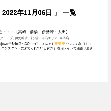
022年11月06日 」 一覧
の最近・・・【高崎・前橋・伊勢崎・太田】
elグループ
,
伊勢崎店
,
未分類
,
群馬エリア
,
高崎店
日はjewel伊勢崎店へGO中のYちゃんです
たまにお泊りして
 コンスタントに来てくれている女の子 在宅メインで頑張り屋さ
..