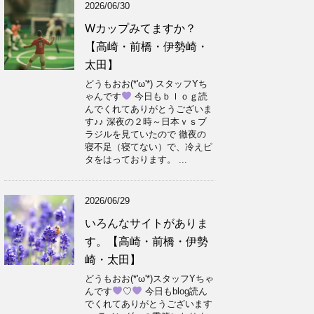
2026/06/30
Wカップみてますか？
【高崎・前橋・伊勢崎・
太田】
どうもおお(*'ω'*) スタッフYち
ゃんです
今日もｂｌｏｇ読
んでくれてありがとうございま
す♪♪ 深夜の２時～日本ｖｓブ
ラジルを見ていたので 徹夜の
寝不足（寝てない）で、冷えピ
タをはっております。 ...
2026/06/29
いろんなサイトがありま
す。【高崎・前橋・伊勢
崎・太田】
どうもおお(*'ω'*)スタッフYちゃ
んです
♡
今日もblog読ん
でくれてありがとうございます