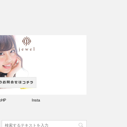
のHP
Insta