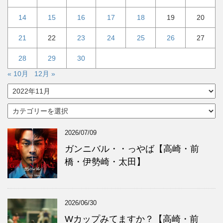
14
15
16
17
18
19
20
21
22
23
24
25
26
27
28
29
30
« 10月
12月 »
ア
ー
カ
カ
イ
テ
ブ
ゴ
2026/07/09
リ
ー
ガンニバル・・っやば【高崎・前
橋・伊勢崎・太田】
2026/06/30
Wカップみてますか？【高崎・前