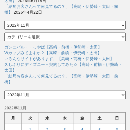
太田】
2026年5月14日
「結局お客さんって何見てるの？」【高崎・伊勢崎・太田・前
橋】
2026年4月22日
ア
ー
カ
カ
イ
テ
ブ
ゴ
ガンニバル・・っやば【高崎・前橋・伊勢崎・太田】
リ
Wカップみてますか？【高崎・前橋・伊勢崎・太田】
ー
いろんなサイトがあります。【高崎・前橋・伊勢崎・太田】
久しぶりにディズニー＋契約してみた☆【高崎・前橋・伊勢崎・
太田】
「結局お客さんって何見てるの？」【高崎・伊勢崎・太田・前
橋】
ア
ー
カ
2022年11月
イ
ブ
月
火
水
木
金
土
日
1
2
3
4
5
6