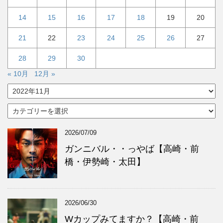
14
15
16
17
18
19
20
21
22
23
24
25
26
27
28
29
30
« 10月
12月 »
ア
ー
カ
カ
イ
テ
ブ
ゴ
2026/07/09
リ
ー
ガンニバル・・っやば【高崎・前
橋・伊勢崎・太田】
2026/06/30
Wカップみてますか？【高崎・前