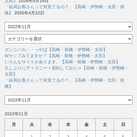
太田】
2026年5月14日
「結局お客さんって何見てるの？」【高崎・伊勢崎・太田・前
橋】
2026年4月22日
ア
ー
カ
カ
イ
テ
ブ
ゴ
ガンニバル・・っやば【高崎・前橋・伊勢崎・太田】
リ
Wカップみてますか？【高崎・前橋・伊勢崎・太田】
ー
いろんなサイトがあります。【高崎・前橋・伊勢崎・太田】
久しぶりにディズニー＋契約してみた☆【高崎・前橋・伊勢崎・
太田】
「結局お客さんって何見てるの？」【高崎・伊勢崎・太田・前
橋】
ア
ー
カ
2022年11月
イ
ブ
月
火
水
木
金
土
日
1
2
3
4
5
6