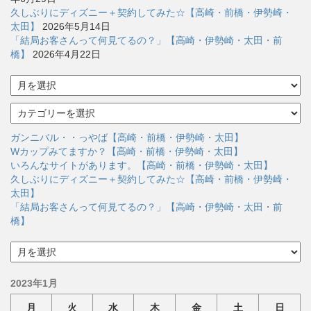
久しぶりにディズニー＋契約してみた☆【高崎・前橋・伊勢崎・
太田】
2026年5月14日
「結局お客さんって何見てるの？」【高崎・伊勢崎・太田・前
橋】
2026年4月22日
ア
ー
カ
カ
イ
テ
ブ
ゴ
ガンニバル・・っやば【高崎・前橋・伊勢崎・太田】
リ
Wカップみてますか？【高崎・前橋・伊勢崎・太田】
ー
いろんなサイトがあります。【高崎・前橋・伊勢崎・太田】
久しぶりにディズニー＋契約してみた☆【高崎・前橋・伊勢崎・
太田】
「結局お客さんって何見てるの？」【高崎・伊勢崎・太田・前
橋】
ア
ー
カ
2023年1月
イ
ブ
月
火
水
木
金
土
日