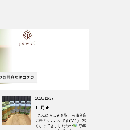
2020/11/27
11月★
こんにちは★名取、南仙台店
店長のタカハシです(´∀｀) 寒
くなってきましたね〜
毎年