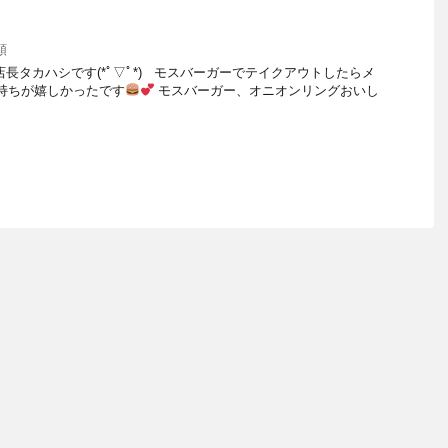
類
長タカハシです(*ﾟ▽ﾟ*) モスバーガーでテイクアウトしたらメ
持ちが嬉しかったです
モスバーガー、オニオンリングおいし