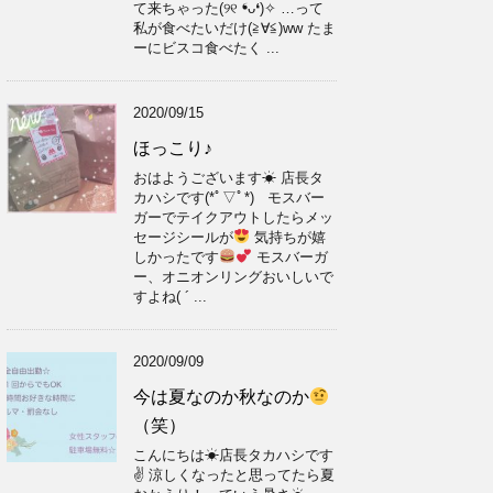
て来ちゃった(୨୧ ❛︎ᴗ❛︎)✧︎ …って
私が食べたいだけ(≧∀≦)ww たま
ーにビスコ食べたく ...
2020/09/15
ほっこり♪
おはようございます☀ 店長タ
カハシです(*ﾟ▽ﾟ*) モスバー
ガーでテイクアウトしたらメッ
セージシールが
気持ちが嬉
しかったです
モスバーガ
ー、オニオンリングおいしいで
すよね( ´ ...
2020/09/09
今は夏なのか秋なのか
（笑）
こんにちは☀店長タカハシです
✌ 涼しくなったと思ってたら夏