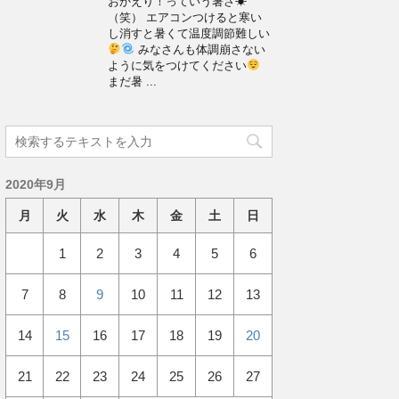
おかえり！っていう暑さ☀
（笑） エアコンつけると寒い
し消すと暑くて温度調節難しい
みなさんも体調崩さない
ように気をつけてください
まだ暑 ...
2020年9月
月
火
水
木
金
土
日
1
2
3
4
5
6
7
8
9
10
11
12
13
14
15
16
17
18
19
20
21
22
23
24
25
26
27