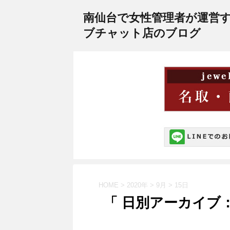
南仙台で女性管理者が運営
ブチャット店のブログ
HOME
>
2020年
>
9月
>
15日
「 日別アーカイブ：2