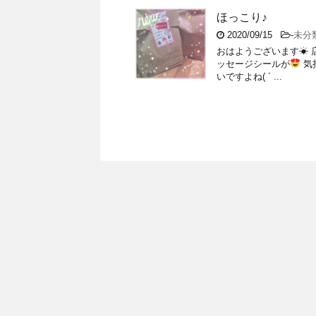
ほっこり♪
2020/09/15
-
未分
おはようございます☀ 店
ッセージシールが
気
いですよね( ´ ...