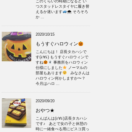
このくらいの時期になると い
つスタッドレスタイヤに履き替
えるか迷います
🌨 そろそろ
か ...
2020/10/15
もうすぐハロウィン
こんにちは！ 店長タカハシで
す(≧∀≦) もうすぐハロウィンで
すね
事務所をハロウィン
仕様にしました
ノーマルの
部屋もあります
みなさんは
ハロウィン何かしますか〜？
今月はハロ ...
2020/09/20
おやつ★
こんばんは(≧∀≦)店長タカハシ
です♪ あとで女の子と休憩の
時に一緒食べる用にビスコ買っ