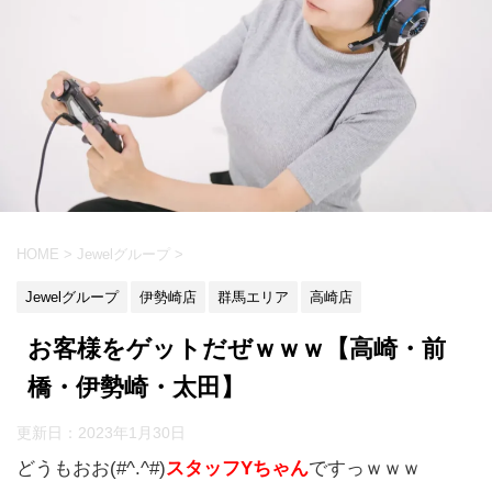
HOME
>
Jewelグループ
>
Jewelグループ
伊勢崎店
群馬エリア
高崎店
お客様をゲットだぜｗｗｗ【高崎・前
橋・伊勢崎・太田】
更新日：
2023年1月30日
どうもおお(#^.^#)
スタッフYちゃん
ですっｗｗｗ