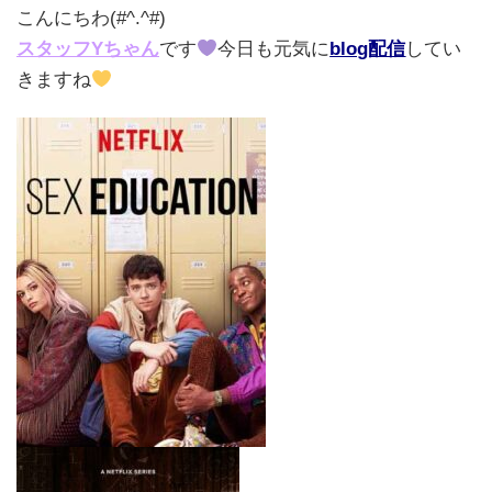
こんにちわ(#^.^#)
スタッフYちゃん
です
今日も元気に
blog配信
してい
きますね