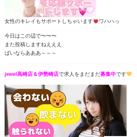
女性のキレイもサポートしちゃいます
ワハハっ
今日はこの辺で〜〜〜
また投稿しますねえええ
ばいならあああ～～～
jewel高崎店＆伊勢崎店
で求人をまだまだ
募集中
です