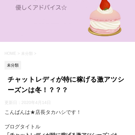
HOME
>
未分類
>
未分類
チャットレディが特に稼げる激アツシ
ーズンは冬！？？？
更新日：
2020年4月14日
こんばんは★店長タカハシです！
ブログタイトル