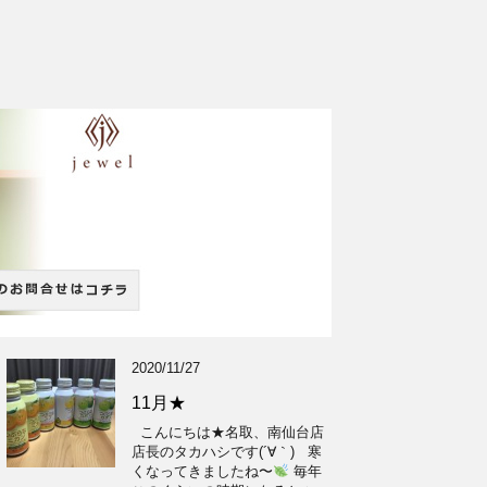
2020/11/27
11月★
こんにちは★名取、南仙台店
店長のタカハシです(´∀｀) 寒
くなってきましたね〜
毎年