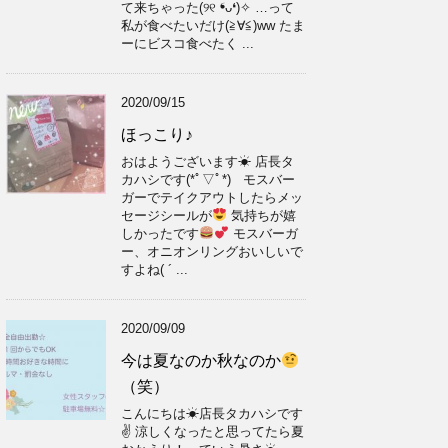
て来ちゃった(୨୧ ❛︎ᴗ❛︎)✧︎ …って
私が食べたいだけ(≧∀≦)ww たま
ーにビスコ食べたく ...
2020/09/15
ほっこり♪
おはようございます☀ 店長タ
カハシです(*ﾟ▽ﾟ*) モスバー
ガーでテイクアウトしたらメッ
セージシールが
気持ちが嬉
しかったです
モスバーガ
ー、オニオンリングおいしいで
すよね( ´ ...
2020/09/09
今は夏なのか秋なのか
（笑）
こんにちは☀店長タカハシです
✌ 涼しくなったと思ってたら夏