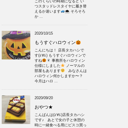
このくらいの時期になると い
つスタッドレスタイヤに履き替
えるか迷います
🌨 そろそろ
か ...
2020/10/15
もうすぐハロウィン
こんにちは！ 店長タカハシで
す(≧∀≦) もうすぐハロウィンで
すね
事務所をハロウィン
仕様にしました
ノーマルの
部屋もあります
みなさんは
ハロウィン何かしますか〜？
今月はハロ ...
2020/09/20
おやつ★
こんばんは(≧∀≦)店長タカハシ
です♪ あとで女の子と休憩の
時に一緒食べる用にビスコ買っ