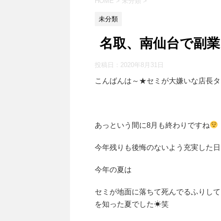
HOME
>
未分類
>
未分類
名取、南仙台で副
投稿日：
2020年8月31日
こんばんは～★セミが大嫌いな店長タ
あっという間に8月も終わりですね
今年残りも後悔のないよう充実した日
今年の夏は
セミが地面に落ちて死んでるふりして
を知った夏でした☀笑