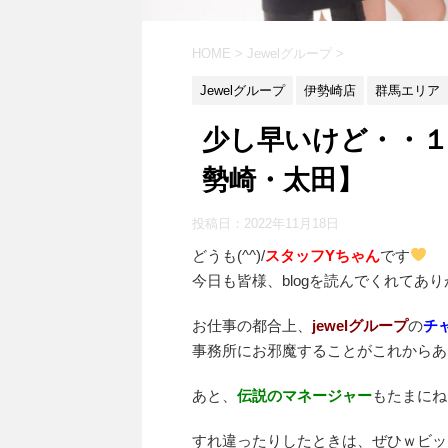
HOME
>
Jewelグループ
>
Jewelグループ
伊勢崎店
群馬エリア
少し早いけど・・１
勢崎・太田】
投稿日：
2022年11月18日
どうも(^^)/
スタッフYちゃん
です
今日も皆様、blogを読んでくれてあり
お仕事の都合上、
jewelグループ
の
チ
事務所にお邪魔することがこれからあ
あと、
伝説の
マ
ネージャー
もたまにね
すれ違ったりしたときは、ぜひｗビッ