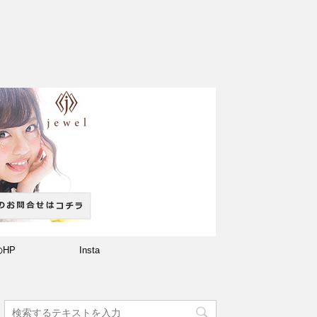
のHP
Insta