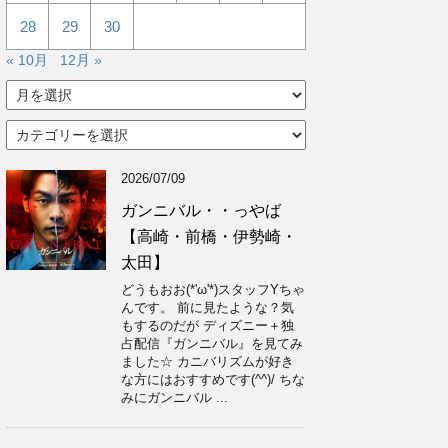
28
29
30
« 10月
12月 »
ア
ー
カ
カ
イ
テ
ブ
ゴ
2026/07/09
リ
ー
ガンニバル・・っやば
【高崎・前橋・伊勢崎・
太田】
どうもおお(*'ω'*)スタッフYちゃ
んです。 前に見たような？気
もするのだが ディズニー＋独
占配信『ガンニバル』を見てみ
ました☆ カニバリズムが好き
な方にはおすすめです(^^)/ ちな
みにガンニバル ...