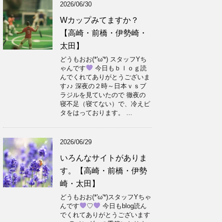
2026/06/30
Wカップみてますか？
【高崎・前橋・伊勢崎・
太田】
どうもおお(*'ω'*) スタッフYち
ゃんです
今日もｂｌｏｇ読
んでくれてありがとうございま
す♪♪ 深夜の２時～日本ｖｓブ
ラジルを見ていたので 徹夜の
寝不足（寝てない）で、冷えピ
タをはっております。 ...
2026/06/29
いろんなサイトがありま
す。【高崎・前橋・伊勢
崎・太田】
どうもおお(*'ω'*)スタッフYちゃ
んです
♡
今日もblog読ん
でくれてありがとうございます