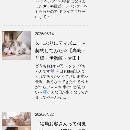
♪♪ ラベンダーの季節になりま
した(#^.^#)最近、ラベンダーを
もらったので ドライフラワー
にしてト ...
2026/05/14
久しぶりにディズニー＋
契約してみた☆【高崎・
前橋・伊勢崎・太田】
どうもおお(*'ω'*) スタッフYち
ゃんです
今日もblog読んで
くれてありがとうございます♪♪
最近、暑くなってきたので出社
がつらいｗｗｗ 車の中があつ
い～
そんな日が多くなってき
ましてやーんっ ...
2026/04/22
「結局お客さんって何見