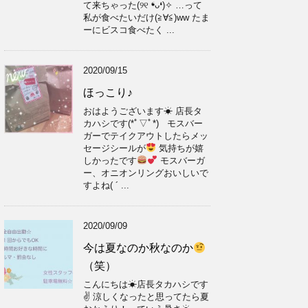
て来ちゃった(୨୧ ❛︎ᴗ❛︎)✧︎ …って
私が食べたいだけ(≧∀≦)ww たま
ーにビスコ食べたく ...
2020/09/15
ほっこり♪
おはようございます☀ 店長タ
カハシです(*ﾟ▽ﾟ*) モスバー
ガーでテイクアウトしたらメッ
セージシールが
気持ちが嬉
しかったです
モスバーガ
ー、オニオンリングおいしいで
すよね( ´ ...
2020/09/09
今は夏なのか秋なのか
（笑）
こんにちは☀店長タカハシです
✌ 涼しくなったと思ってたら夏