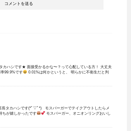
 店長タカハシです★ 面接受かるかな〜？って心配している方！ 大丈夫
用率99.9%です
0.01%は何かというと、 明らかに不衛生だと判
長タカハシです(*ﾟ▽ﾟ*) モスバーガーでテイクアウトしたらメ
持ちが嬉しかったです
モスバーガー、オニオンリングおいし