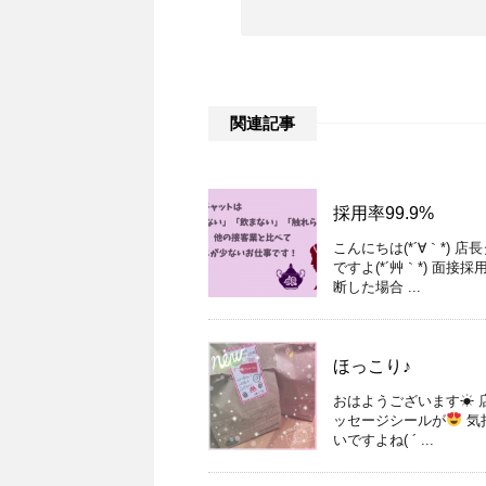
関連記事
採用率99.9%
こんにちは(*´∀｀*)
ですよ(*´艸｀*) 面接採
断した場合 ...
ほっこり♪
おはようございます☀ 店
ッセージシールが
気
いですよね( ´ ...