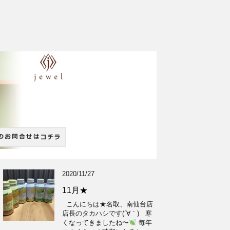
2020/11/27
11月★
こんにちは★名取、南仙台店
店長のタカハシです(´∀｀) 寒
くなってきましたね〜
毎年