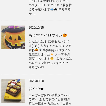
このくらいの時期になると い
つスタッドレスタイヤに履き替
えるか迷います
🌨 そろそろ
か ...
2020/10/15
もうすぐハロウィン
こんにちは！ 店長タカハシで
す(≧∀≦) もうすぐハロウィンで
すね
事務所をハロウィン
仕様にしました
ノーマルの
部屋もあります
みなさんは
ハロウィン何かしますか〜？
今月はハロ ...
2020/09/20
おやつ★
こんばんは(≧∀≦)店長タカハシ
です♪ あとで女の子と休憩の
時に一緒食べる用にビスコ買っ