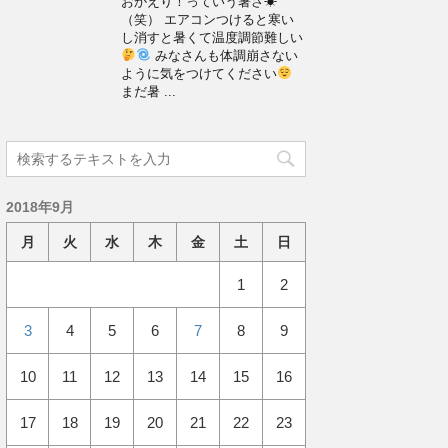
おかえり！っていう暑さ☀
（笑） エアコンつけると寒い
し消すと暑くて温度調節難しい
みなさんも体調崩さない
ように気をつけてください
まだ暑 ...
2018年9月
月
火
水
木
金
土
日
1
2
3
4
5
6
7
8
9
10
11
12
13
14
15
16
17
18
19
20
21
22
23