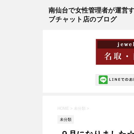
南仙台で女性管理者が運営
ブチャット店のブログ
HOME
>
未分類
>
未分類