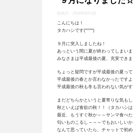
９月になりました
投稿日：
2018年9月3日
こんにちは！
タカハシです(*^^*)
９月に突入しましたね！
あっという間に夏が終わってしまいました
みなさまは平成最後の夏、充実できま
ちょっと疑問ですが平成最後の夏って
平成最後の春とか言わなかったですよ
平成最後の秋も冬も言われない気がす
まだどちらかというと夏寄りな気もし
秋といえば食欲の秋！！（タカハシは
最近、もうすぐ秋か～～サンマ食べた
匂いものこるし～～～でもおいしいか
なんて思っていたら、チャットで初め